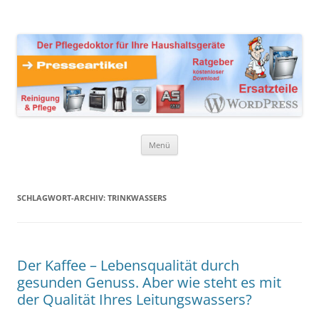
Zum
Inhalt
Presseartikel Ratgeber
springen
Der Pflegedoktor für Ihre Haushaltsgeräte Ersatzteile,
Reinigungsprodukte und Pflegemittel
Haushaltsgeräte
Menü
SCHLAGWORT-ARCHIV:
TRINKWASSERS
Der Kaffee – Lebensqualität durch
gesunden Genuss. Aber wie steht es mit
der Qualität Ihres Leitungswassers?