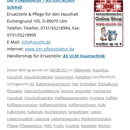
Der Pflegedoktor – AS Ulm Achim
Schmid
Ersatzteile & Pflege für den Haushalt
Eichengrund 105, D-89075 Ulm
Telefon: Telefon: 0731/55218994, Fax:
0731/55218995
E-Mail:
info@asulm.de
Internet:
www.der-pflegedoktor.de
Händlershop für Ersatzteile:
AS ULM Haustechnik
Dieser Beitrag wurde am
08/08/2011
in
Allgemein
,
Hausfrau
,
Haushalt
,
Haushaltsgeräte
,
Hausmann
,
Ratgeber
veröffentlicht.
Schlagworte:
AS
,
Bakterienwachstum
,
Der
,
Entkalker
,
Entkalkung
,
flüssigen
,
Gebrauchsanleitung
,
Genuss
,
gesünder
,
Härtegrad
,
Haushalt
,
Haushaltsgeräte
,
Heißwassergeräten
,
Hygiene
,
Kaffee
,
Kaffeeautomaten
,
Kaffeemaschine
,
Kaffemaschinen
,
Kalk
,
Kalkinfarkt
,
Kalklöser
,
Kochgeräten
,
langjähriger
,
Leben
,
Lebensqualität
,
Leistung
,
Leitungswassers
,
Markenprodukte
,
Pflege
,
Pflegedoktor
,
PMS
,
Profis
,
Qualität
,
Ratgeber
,
Reckitt-