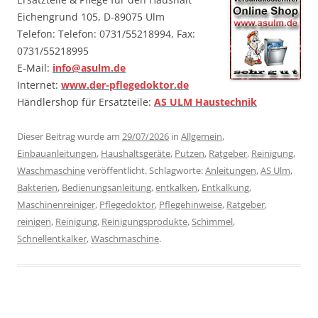
Eichengrund 105, D-89075 Ulm
Telefon: Telefon: 0731/55218994, Fax:
0731/55218995
E-Mail:
info@asulm.de
Internet:
www.der-pflegedoktor.de
Händlershop für Ersatzteile:
AS ULM Haustechnik
Dieser Beitrag wurde am
29/07/2026
in
Allgemein
,
Einbauanleitungen
,
Haushaltsgeräte
,
Putzen
,
Ratgeber
,
Reinigung
,
Waschmaschine
veröffentlicht. Schlagworte:
Anleitungen
,
AS Ulm
,
Bakterien
,
Bedienungsanleitung
,
entkalken
,
Entkalkung
,
Maschinenreiniger
,
Pflegedoktor
,
Pflegehinweise
,
Ratgeber
,
reinigen
,
Reinigung
,
Reinigungsprodukte
,
Schimmel
,
Schnellentkalker
,
Waschmaschine
.