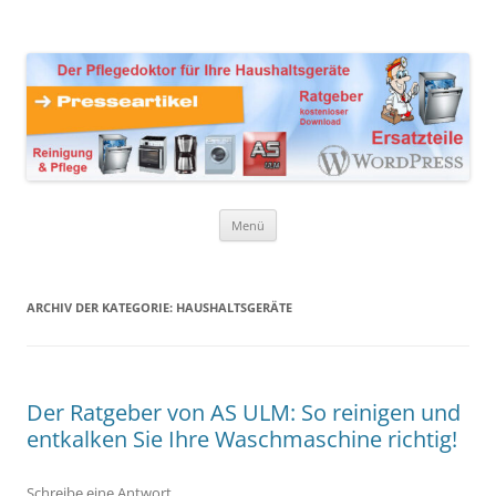
Zum
Inhalt
Presseartikel Ratgeber
springen
Der Pflegedoktor für Ihre Haushaltsgeräte Ersatzteile,
Reinigungsprodukte und Pflegemittel
Haushaltsgeräte
Menü
ARCHIV DER KATEGORIE:
HAUSHALTSGERÄTE
Der Ratgeber von AS ULM: So reinigen und
entkalken Sie Ihre Waschmaschine richtig!
Schreibe eine Antwort