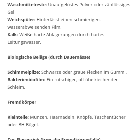
Waschmittelreste:
Unaufgelöstes Pulver oder zähflüssiges
Gel.
Weichspüler:
Hinterlässt einen schmierigen,
wasserabweisenden Film.
Kalk:
Weiße harte Ablagerungen durch hartes
Leitungswasser.
Biologische Beläge (durch Dauernässe)
Schimmelpilze:
Schwarze oder graue Flecken im Gummi.
Bakterienbiofilm:
Ein rutschiger, oft übelriechender
Schleim.
Fremdkörper
Kleinteile:
Münzen, Haarnadeln, Knöpfe, Taschentücher
oder BH-Bügel.
Das Flusensieb (bzw. die Fremdkörperfalle)