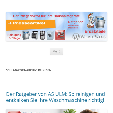
Zum
Inhalt
Presseartikel Ratgeber
springen
Der Pflegedoktor für Ihre Haushaltsgeräte Ersatzteile,
Reinigungsprodukte und Pflegemittel
Haushaltsgeräte
Menü
SCHLAGWORT-ARCHIV:
REINIGEN
Der Ratgeber von AS ULM: So reinigen und
entkalken Sie Ihre Waschmaschine richtig!