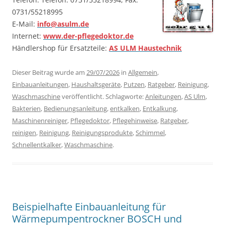
0731/55218995
E-Mail:
info@asulm.de
Internet:
www.der-pflegedoktor.de
Händlershop für Ersatzteile:
AS ULM Haustechnik
Dieser Beitrag wurde am
29/07/2026
in
Allgemein
,
Einbauanleitungen
,
Haushaltsgeräte
,
Putzen
,
Ratgeber
,
Reinigung
,
Waschmaschine
veröffentlicht. Schlagworte:
Anleitungen
,
AS Ulm
,
Bakterien
,
Bedienungsanleitung
,
entkalken
,
Entkalkung
,
Maschinenreiniger
,
Pflegedoktor
,
Pflegehinweise
,
Ratgeber
,
reinigen
,
Reinigung
,
Reinigungsprodukte
,
Schimmel
,
Schnellentkalker
,
Waschmaschine
.
Beispielhafte Einbauanleitung für
Wärmepumpentrockner BOSCH und