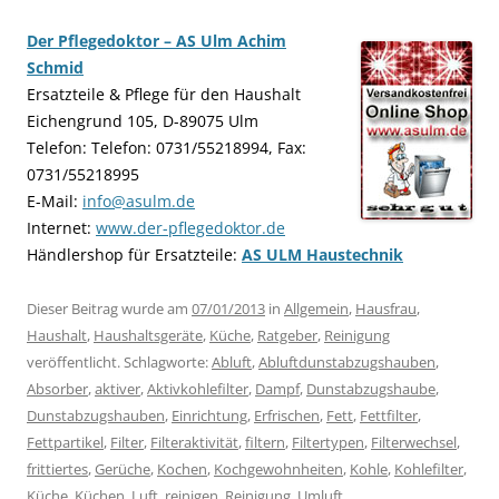
Der Pflegedoktor – AS Ulm Achim
Schmid
Ersatzteile & Pflege für den Haushalt
Eichengrund 105, D-89075 Ulm
Telefon: Telefon: 0731/55218994, Fax:
0731/55218995
E-Mail:
info@asulm.de
Internet:
www.der-pflegedoktor.de
Händlershop für Ersatzteile:
AS ULM Haustechnik
Dieser Beitrag wurde am
07/01/2013
in
Allgemein
,
Hausfrau
,
Haushalt
,
Haushaltsgeräte
,
Küche
,
Ratgeber
,
Reinigung
veröffentlicht. Schlagworte:
Abluft
,
Abluftdunstabzugshauben
,
Absorber
,
aktiver
,
Aktivkohlefilter
,
Dampf
,
Dunstabzugshaube
,
Dunstabzugshauben
,
Einrichtung
,
Erfrischen
,
Fett
,
Fettfilter
,
Fettpartikel
,
Filter
,
Filteraktivität
,
filtern
,
Filtertypen
,
Filterwechsel
,
frittiertes
,
Gerüche
,
Kochen
,
Kochgewohnheiten
,
Kohle
,
Kohlefilter
,
Küche
,
Küchen
,
Luft
,
reinigen
,
Reinigung
,
Umluft
,