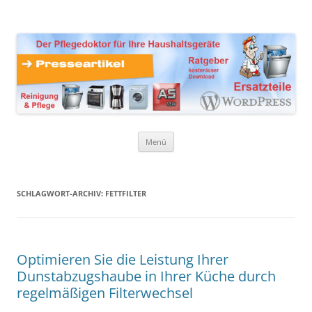
Zum
Inhalt
Presseartikel Ratgeber
springen
Der Pflegedoktor für Ihre Haushaltsgeräte Ersatzteile,
Reinigungsprodukte und Pflegemittel
Haushaltsgeräte
Menü
SCHLAGWORT-ARCHIV:
FETTFILTER
Optimieren Sie die Leistung Ihrer
Dunstabzugshaube in Ihrer Küche durch
regelmäßigen Filterwechsel