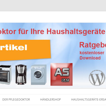
Ersatzteile, Reinigungsprodukte und Pflegemittel
eber Haushaltsgeräte
DER PFLEGEDOKTOR
HÄNDLERSHOP
HAUSHALTSGERÄTE-ERSA