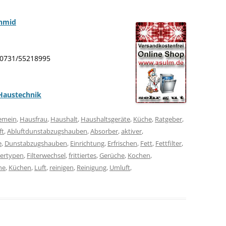
chmid
: 0731/55218995
Haustechnik
gemein
,
Hausfrau
,
Haushalt
,
Haushaltsgeräte
,
Küche
,
Ratgeber
,
ft
,
Abluftdunstabzugshauben
,
Absorber
,
aktiver
,
e
,
Dunstabzugshauben
,
Einrichtung
,
Erfrischen
,
Fett
,
Fettfilter
,
tertypen
,
Filterwechsel
,
frittiertes
,
Gerüche
,
Kochen
,
he
,
Küchen
,
Luft
,
reinigen
,
Reinigung
,
Umluft
,