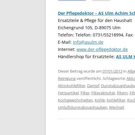
Der Pflegedoktor – AS Ulm Achim S
Ersatzteile & Pflege für den Haushalt
Eichengrund 105, D-89075 Ulm
Telefon: Telefon: 0731/55218994, Fax
E-Mail:
info@asulm.de
Internet:
www.der-pflegedoktor.de
Händlershop für Ersatzteile:
AS ULM 
Dieser Beitrag wurde am
07/01/2013
in
All
Reinigung
veröffentlicht. Schlagworte:
Ablu
Aktivkohlefilter
,
Dampf
,
Dunstabzugshaub
Fettpartikel
,
Filter
,
Filteraktivität
,
filtern
,
Fil
Kochgewohnheiten
,
Kohle
,
Kohlefilter
,
Küc
Umluftdunstabzugshauben
,
Wechsel
.