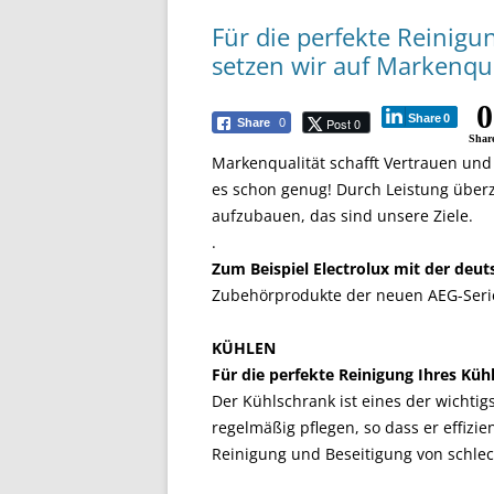
Für die perfekte Reinigu
setzen wir auf Markenqua
0
Share
0
Post 0
Share
0
Shar
Markenqualität schafft Vertrauen und 
es schon genug! Durch Leistung überz
aufzubauen, das sind unsere Ziele.
.
Zum Beispiel Electrolux mit der deu
Zubehörprodukte der neuen AEG-Seri
KÜHLEN
Für die perfekte Reinigung Ihres Küh
Der Kühlschrank ist eines der wichtig
regelmäßig pflegen, so dass er effizien
Reinigung und Beseitigung von schle