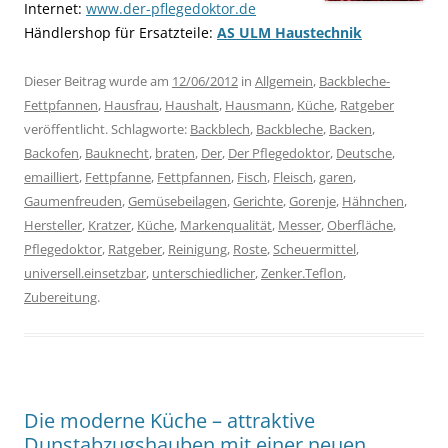
Internet:
www.der-pflegedoktor.de
Händlershop für Ersatzteile:
AS ULM Haustechnik
Dieser Beitrag wurde am
12/06/2012
in
Allgemein
,
Backbleche-
Fettpfannen
,
Hausfrau
,
Haushalt
,
Hausmann
,
Küche
,
Ratgeber
veröffentlicht. Schlagworte:
Backblech
,
Backbleche
,
Backen
,
Backofen
,
Bauknecht
,
braten
,
Der
,
Der Pflegedoktor
,
Deutsche
,
emailliert
,
Fettpfanne
,
Fettpfannen
,
Fisch
,
Fleisch
,
garen
,
Gaumenfreuden
,
Gemüsebeilagen
,
Gerichte
,
Gorenje
,
Hähnchen
,
Hersteller
,
Kratzer
,
Küche
,
Markenqualität
,
Messer
,
Oberfläche
,
Pflegedoktor
,
Ratgeber
,
Reinigung
,
Roste
,
Scheuermittel
,
universell.einsetzbar
,
unterschiedlicher
,
Zenker.Teflon
,
Zubereitung
.
Die moderne Küche – attraktive
Dunstabzugshauben mit einer neuen