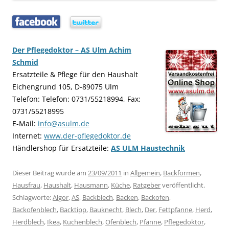
…..
…..
Der Pflegedoktor – AS Ulm Achim
Schmid
Ersatzteile & Pflege für den Haushalt
Eichengrund 105, D-89075 Ulm
Telefon: Telefon: 0731/55218994, Fax:
0731/55218995
E-Mail:
info@asulm.de
Internet:
www.der-pflegedoktor.de
Händlershop für Ersatzteile:
AS ULM Haustechnik
Dieser Beitrag wurde am
23/09/2011
in
Allgemein
,
Backformen
,
Hausfrau
,
Haushalt
,
Hausmann
,
Küche
,
Ratgeber
veröffentlicht.
Schlagworte:
Algor
,
AS
,
Backblech
,
Backen
,
Backofen
,
Backofenblech
,
Backtipp
,
Bauknecht
,
Blech
,
Der
,
Fettpfanne
,
Herd
,
Herdblech
,
Ikea
,
Kuchenblech
,
Ofenblech
,
Pfanne
,
Pflegedoktor
,