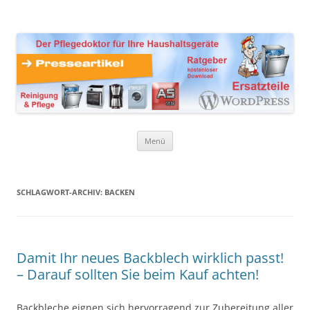
Zum
Inhalt
Presseartikel Ratgeber
springen
Der Pflegedoktor für Ihre Haushaltsgeräte Ersatzteile,
Reinigungsprodukte und Pflegemittel
Haushaltsgeräte
Menü
SCHLAGWORT-ARCHIV:
BACKEN
Damit Ihr neues Backblech wirklich passt!
– Darauf sollten Sie beim Kauf achten!
Backbleche eignen sich hervorragend zur Zubereitung aller