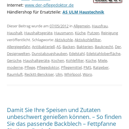
Internet:
www.der-pflegedoktor.de
Händlershop für Ersatzteile:
AS ULM Haustechnik
Dieser Beitrag wurde am
07/05/2012
in
Allgemein
,
Hausfrau
,
Haushalt
,
Haushaltsgeräte
,
Hausmann
,
Küche
,
Putzen
,
Reinigung
veröffentlicht. Schlagworte:
Aktivkohle
,
Aktivkohlefilter
,
Allergiegefahr
,
Antibakteriell
,
AS
,
Backen
,
Bakterien
,
Bauknecht
,
Der
,
Designwelten
,
Dunstabzugshauben
,
Edelstahl
,
Edelstahloberfläche
,
Gerüche
,
Haushaltgeräte
,
Kochen
,
Kohlefilter
,
Küche
,
Miele
,
moderne
,
Pflege
,
Pflegedoktor
,
Pflegemittel
,
PMS
,
Ratgeber
,
Raumluft
,
Reckitt-Benckiser
,
Ulm
,
Whirlpool
,
Wpro
.
Damit Sie Ihre Speisen und Zutaten
unbeschwert genießen können. – So finden
Sie das passende Backblech – Fettpfanne