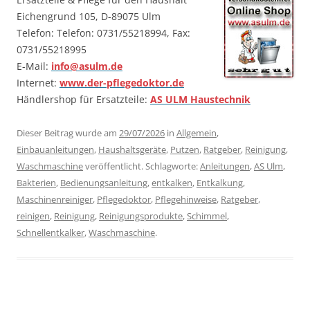
Eichengrund 105, D-89075 Ulm
Telefon: Telefon: 0731/55218994, Fax:
0731/55218995
E-Mail:
info@asulm.de
Internet:
www.der-pflegedoktor.de
Händlershop für Ersatzteile:
AS ULM Haustechnik
Dieser Beitrag wurde am
29/07/2026
in
Allgemein
,
Einbauanleitungen
,
Haushaltsgeräte
,
Putzen
,
Ratgeber
,
Reinigung
,
Waschmaschine
veröffentlicht. Schlagworte:
Anleitungen
,
AS Ulm
,
Bakterien
,
Bedienungsanleitung
,
entkalken
,
Entkalkung
,
Maschinenreiniger
,
Pflegedoktor
,
Pflegehinweise
,
Ratgeber
,
reinigen
,
Reinigung
,
Reinigungsprodukte
,
Schimmel
,
Schnellentkalker
,
Waschmaschine
.