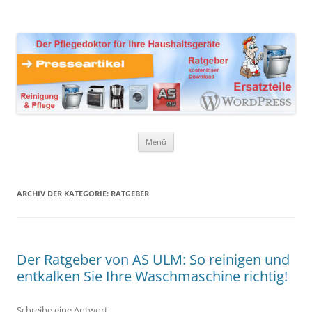
Zum
Inhalt
Presseartikel Ratgeber
springen
Der Pflegedoktor für Ihre Haushaltsgeräte Ersatzteile,
Reinigungsprodukte und Pflegemittel
Haushaltsgeräte
Menü
ARCHIV DER KATEGORIE:
RATGEBER
Der Ratgeber von AS ULM: So reinigen und
entkalken Sie Ihre Waschmaschine richtig!
Schreibe eine Antwort