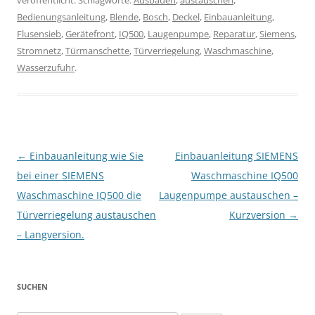
Bedienungsanleitung
,
Blende
,
Bosch
,
Deckel
,
Einbauanleitung
,
Flusensieb
,
Gerätefront
,
IQ500
,
Laugenpumpe
,
Reparatur
,
Siemens
,
Stromnetz
,
Türmanschette
,
Türverriegelung
,
Waschmaschine
,
Wasserzufuhr
.
Beitragsnavigation
←
Einbauanleitung wie Sie
Einbauanleitung SIEMENS
bei einer SIEMENS
Waschmaschine IQ500
Waschmaschine IQ500 die
Laugenpumpe austauschen –
Türverriegelung austauschen
Kurzversion
→
– Langversion.
SUCHEN