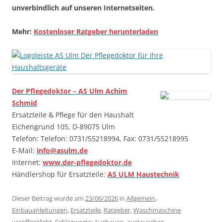
unverbindlich auf unseren Internetseiten.
Mehr:
Kostenloser Ratgeber herunterladen
Der Pflegedoktor – AS Ulm Achim
Schmid
Ersatzteile & Pflege für den Haushalt
Eichengrund 105, D-89075 Ulm
Telefon: Telefon: 0731/55218994, Fax: 0731/55218995
E-Mail:
info@asulm.de
Internet:
www.der-pflegedoktor.de
Händlershop für Ersatzteile:
AS ULM Haustechnik
Dieser Beitrag wurde am
23/06/2026
in
Allgemein
,
Einbauanleitungen
,
Ersatzteile
,
Ratgeber
,
Waschmaschine
veröffentlicht. Schlagworte:
Ausbauen
,
austauschen
,