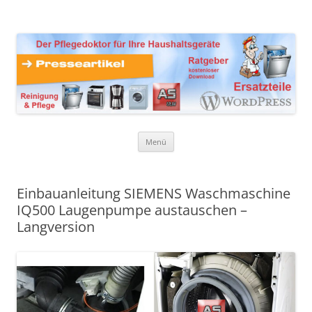
Zum
Inhalt
Presseartikel Ratgeber
springen
Der Pflegedoktor für Ihre Haushaltsgeräte Ersatzteile,
Reinigungsprodukte und Pflegemittel
Haushaltsgeräte
Menü
Einbauanleitung SIEMENS Waschmaschine
IQ500 Laugenpumpe austauschen –
Langversion