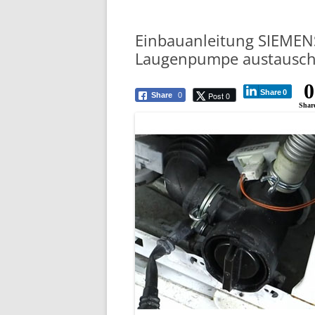
Einbauanleitung SIEME
Laugenpumpe austausche
0
Share
0
Post 0
Share
0
Shar