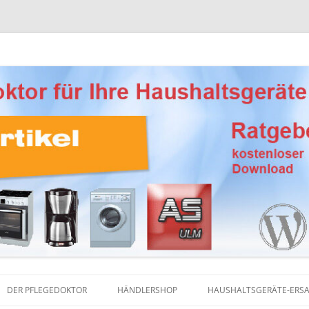
Ersatzteile, Reinigungsprodukte und Pflegemittel
eber Haushaltsgeräte
DER PFLEGEDOKTOR
HÄNDLERSHOP
HAUSHALTSGERÄTE-ERSA