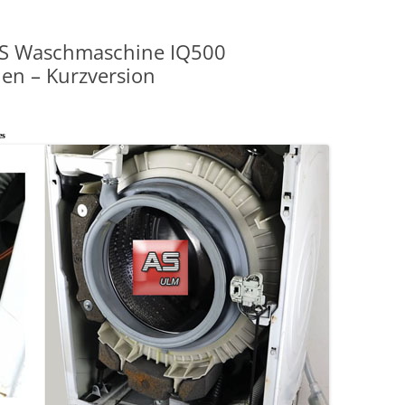
NS Waschmaschine IQ500
n – Kurzversion
es