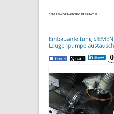
SCHLAGWORT-ARCHIV:
REPARATUR
Einbauanleitung SIEME
Laugenpumpe austausche
0
Share
0
Post 0
Share
0
Shar