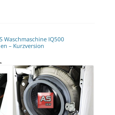
NS Waschmaschine IQ500
n – Kurzversion
es