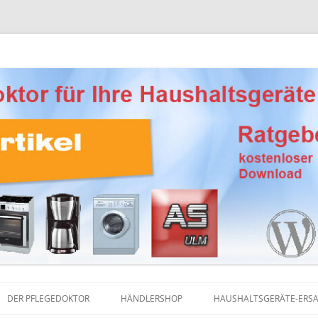
Ersatzteile, Reinigungsprodukte und Pflegemittel
eber Haushaltsgeräte
DER PFLEGEDOKTOR
HÄNDLERSHOP
HAUSHALTSGERÄTE-ERSA