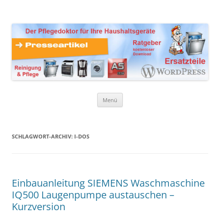
Zum
Inhalt
Presseartikel Ratgeber
springen
Der Pflegedoktor für Ihre Haushaltsgeräte Ersatzteile,
Reinigungsprodukte und Pflegemittel
Haushaltsgeräte
Menü
SCHLAGWORT-ARCHIV:
I-DOS
Einbauanleitung SIEMENS Waschmaschine
IQ500 Laugenpumpe austauschen –
Kurzversion