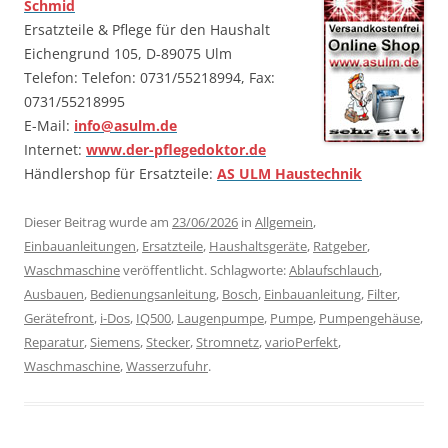
Schmid
Ersatzteile & Pflege für den Haushalt
Eichengrund 105, D-89075 Ulm
Telefon: Telefon: 0731/55218994, Fax:
0731/55218995
E-Mail:
info@asulm.de
Internet:
www.der-pflegedoktor.de
Händlershop für Ersatzteile:
AS ULM Haustechnik
Dieser Beitrag wurde am
23/06/2026
in
Allgemein
,
Einbauanleitungen
,
Ersatzteile
,
Haushaltsgeräte
,
Ratgeber
,
Waschmaschine
veröffentlicht. Schlagworte:
Ablaufschlauch
,
Ausbauen
,
Bedienungsanleitung
,
Bosch
,
Einbauanleitung
,
Filter
,
Gerätefront
,
i-Dos
,
IQ500
,
Laugenpumpe
,
Pumpe
,
Pumpengehäuse
,
Reparatur
,
Siemens
,
Stecker
,
Stromnetz
,
varioPerfekt
,
Waschmaschine
,
Wasserzufuhr
.