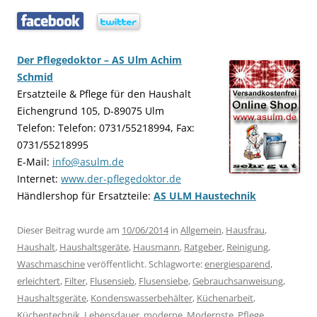
…..
…..
Der Pflegedoktor – AS Ulm Achim
Schmid
Ersatzteile & Pflege für den Haushalt
Eichengrund 105, D-89075 Ulm
Telefon: Telefon: 0731/55218994, Fax:
0731/55218995
E-Mail:
info@asulm.de
Internet:
www.der-pflegedoktor.de
Händlershop für Ersatzteile:
AS ULM Haustechnik
Dieser Beitrag wurde am
10/06/2014
in
Allgemein
,
Hausfrau
,
Haushalt
,
Haushaltsgeräte
,
Hausmann
,
Ratgeber
,
Reinigung
,
Waschmaschine
veröffentlicht. Schlagworte:
energiesparend
,
erleichtert
,
Filter
,
Flusensieb
,
Flusensiebe
,
Gebrauchsanweisung
,
Haushaltsgeräte
,
Kondenswasserbehälter
,
Küchenarbeit
,
Küchentechnik
,
Lebensdauer
,
moderne
,
Modernste
,
Pflege
,