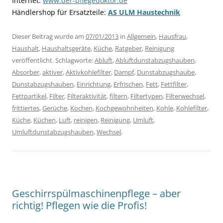
Internet:
www.der-pflegedoktor.de
Händlershop für Ersatzteile:
AS ULM Haustechnik
Dieser Beitrag wurde am
07/01/2013
in
Allgemein
,
Hausfrau
,
Haushalt
,
Haushaltsgeräte
,
Küche
,
Ratgeber
,
Reinigung
veröffentlicht. Schlagworte:
Abluft
,
Abluftdunstabzugshauben
,
Absorber
,
aktiver
,
Aktivkohlefilter
,
Dampf
,
Dunstabzugshaube
,
Dunstabzugshauben
,
Einrichtung
,
Erfrischen
,
Fett
,
Fettfilter
,
Fettpartikel
,
Filter
,
Filteraktivität
,
filtern
,
Filtertypen
,
Filterwechsel
,
frittiertes
,
Gerüche
,
Kochen
,
Kochgewohnheiten
,
Kohle
,
Kohlefilter
,
Küche
,
Küchen
,
Luft
,
reinigen
,
Reinigung
,
Umluft
,
Umluftdunstabzugshauben
,
Wechsel
.
Geschirrspülmaschinenpflege – aber
richtig! Pflegen wie die Profis!