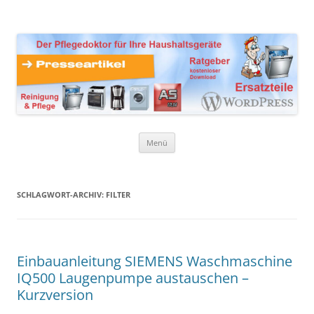
Zum
Inhalt
Presseartikel Ratgeber
springen
Der Pflegedoktor für Ihre Haushaltsgeräte Ersatzteile,
Reinigungsprodukte und Pflegemittel
Haushaltsgeräte
Menü
SCHLAGWORT-ARCHIV:
FILTER
Einbauanleitung SIEMENS Waschmaschine
IQ500 Laugenpumpe austauschen –
Kurzversion