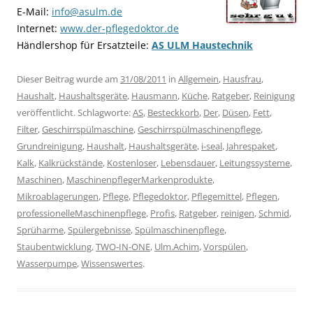
E-Mail:
info@asulm.de
Internet:
www.der-pflegedoktor.de
Händlershop für Ersatzteile:
AS ULM Haustechnik
Dieser Beitrag wurde am
31/08/2011
in
Allgemein
,
Hausfrau
,
Haushalt
,
Haushaltsgeräte
,
Hausmann
,
Küche
,
Ratgeber
,
Reinigung
veröffentlicht. Schlagworte:
AS
,
Besteckkorb
,
Der
,
Düsen
,
Fett
,
Filter
,
Geschirrspülmaschine
,
Geschirrspülmaschinenpflege
,
Grundreinigung
,
Haushalt
,
Haushaltsgeräte
,
i-seal
,
Jahrespaket
,
Kalk
,
Kalkrückstände
,
Kostenloser
,
Lebensdauer
,
Leitungssysteme
,
Maschinen
,
MaschinenpflegerMarkenprodukte
,
Mikroablagerungen
,
Pflege
,
Pflegedoktor
,
Pflegemittel
,
Pflegen
,
professionelleMaschinenpflege
,
Profis
,
Ratgeber
,
reinigen
,
Schmid
,
Sprüharme
,
Spülergebnisse
,
Spülmaschinenpflege
,
Staubentwicklung
,
TWO-IN-ONE
,
Ulm.Achim
,
Vorspülen
,
Wasserpumpe
,
Wissenswertes
.