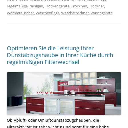
regelmäßige
,
reinigen
,
Trockengeräte
,
Trocknen
,
Trockner
,
Wärmetauscher
,
Wäschepflege
,
Wäschetrockner
,
Waschgeräte
.
Optimieren Sie die Leistung Ihrer
Dunstabzugshaube in Ihrer Küche durch
regelmäßigen Filterwechsel
Ob Abluft- oder Umluftdunstabzugshauben, die
Filteraktivität ist sehr wichtig und sorgt für eine hohe