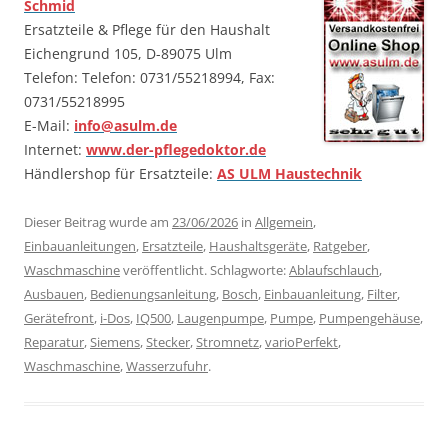
Schmid
Ersatzteile & Pflege für den Haushalt
Eichengrund 105, D-89075 Ulm
Telefon: Telefon: 0731/55218994, Fax:
0731/55218995
E-Mail:
info@asulm.de
Internet:
www.der-pflegedoktor.de
Händlershop für Ersatzteile:
AS ULM Haustechnik
Dieser Beitrag wurde am
23/06/2026
in
Allgemein
,
Einbauanleitungen
,
Ersatzteile
,
Haushaltsgeräte
,
Ratgeber
,
Waschmaschine
veröffentlicht. Schlagworte:
Ablaufschlauch
,
Ausbauen
,
Bedienungsanleitung
,
Bosch
,
Einbauanleitung
,
Filter
,
Gerätefront
,
i-Dos
,
IQ500
,
Laugenpumpe
,
Pumpe
,
Pumpengehäuse
,
Reparatur
,
Siemens
,
Stecker
,
Stromnetz
,
varioPerfekt
,
Waschmaschine
,
Wasserzufuhr
.