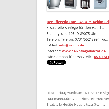
Der Pflegedoktor – AS Ulm Achim S
Ersatzteile & Pflege für den Haushalt
Eichengrund 105, D-89075 Ulm
Telefon: Telefon: 0731/55218994, Fax
E-Mail:
info@asulm.de
Internet:
www.der-pflegedoktor.de
Händlershop für Ersatzteile:
AS ULM 
………….
Dieser Beitrag wurde am
01/11/2017
in
All
Hausmann
,
Küche
,
Ratgeber
,
Reinigung
ver
Ersatzteile
,
Geräte
,
Haushaltsgeräte
,
Intern