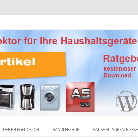
Ersatzteile, Reinigungsprodukte und Pflegemittel
eber Haushaltsgeräte
DER PFLEGEDOKTOR
HÄNDLERSHOP
HAUSHALTSGERÄTE-ERSA