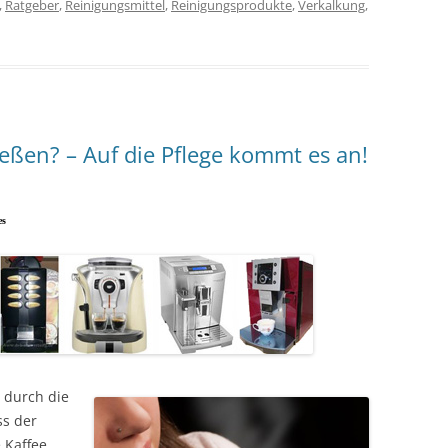
,
Ratgeber
,
Reinigungsmittel
,
Reinigungsprodukte
,
Verkalkung
,
eßen? – Auf die Pflege kommt es an!
es
 durch die
s der
 Kaffee