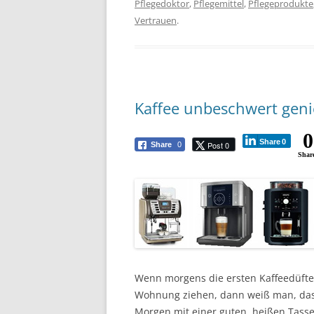
Pflegedoktor
,
Pflegemittel
,
Pflegeprodukte
Vertrauen
.
Kaffee unbeschwert geni
0
Share
0
Post 0
Share
0
Shar
Wenn morgens die ersten Kaffeedüfte
Wohnung ziehen, dann weiß man, das
Morgen mit einer guten, heißen Tasse