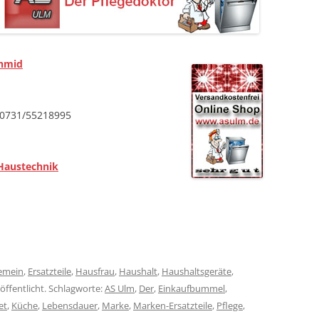
chmid
: 0731/55218995
Haustechnik
gemein
,
Ersatzteile
,
Hausfrau
,
Haushalt
,
Haushaltsgeräte
,
öffentlicht. Schlagworte:
AS Ulm
,
Der
,
Einkaufbummel
,
et
,
Küche
,
Lebensdauer
,
Marke
,
Marken-Ersatzteile
,
Pflege
,