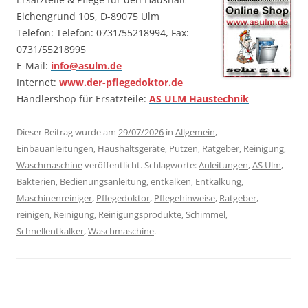
Eichengrund 105, D-89075 Ulm
Telefon: Telefon: 0731/55218994, Fax:
0731/55218995
E-Mail:
info@asulm.de
Internet:
www.der-pflegedoktor.de
Händlershop für Ersatzteile:
AS ULM Haustechnik
Dieser Beitrag wurde am
29/07/2026
in
Allgemein
,
Einbauanleitungen
,
Haushaltsgeräte
,
Putzen
,
Ratgeber
,
Reinigung
,
Waschmaschine
veröffentlicht. Schlagworte:
Anleitungen
,
AS Ulm
,
Bakterien
,
Bedienungsanleitung
,
entkalken
,
Entkalkung
,
Maschinenreiniger
,
Pflegedoktor
,
Pflegehinweise
,
Ratgeber
,
reinigen
,
Reinigung
,
Reinigungsprodukte
,
Schimmel
,
Schnellentkalker
,
Waschmaschine
.