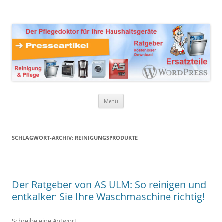
Zum
Inhalt
Presseartikel Ratgeber
springen
Der Pflegedoktor für Ihre Haushaltsgeräte Ersatzteile,
Reinigungsprodukte und Pflegemittel
Haushaltsgeräte
Menü
SCHLAGWORT-ARCHIV:
REINIGUNGSPRODUKTE
Der Ratgeber von AS ULM: So reinigen und
entkalken Sie Ihre Waschmaschine richtig!
Schreibe eine Antwort