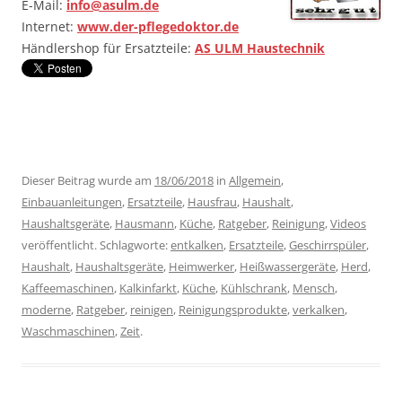
E-Mail:
info@asulm.de
Internet:
www.der-pflegedoktor.de
Händlershop für Ersatzteile:
AS ULM Haustechnik
………….
Dieser Beitrag wurde am
18/06/2018
in
Allgemein
,
Einbauanleitungen
,
Ersatzteile
,
Hausfrau
,
Haushalt
,
Haushaltsgeräte
,
Hausmann
,
Küche
,
Ratgeber
,
Reinigung
,
Videos
veröffentlicht. Schlagworte:
entkalken
,
Ersatzteile
,
Geschirrspüler
,
Haushalt
,
Haushaltsgeräte
,
Heimwerker
,
Heißwassergeräte
,
Herd
,
Kaffeemaschinen
,
Kalkinfarkt
,
Küche
,
Kühlschrank
,
Mensch
,
moderne
,
Ratgeber
,
reinigen
,
Reinigungsprodukte
,
verkalken
,
Waschmaschinen
,
Zeit
.