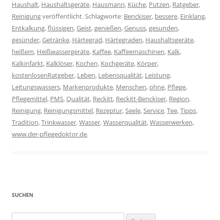
Haushalt
,
Haushaltsgeräte
,
Hausmann
,
Küche
,
Putzen
,
Ratgeber
,
Reinigung
veröffentlicht. Schlagworte:
Benckiser
,
bessere
,
Einklang
,
Entkalkung
,
flüssigen
,
Geist
,
genießen
,
Genuss
,
gesunden
,
gesünder
,
Getränke
,
Härtegrad
,
Härtegraden
,
Haushaltsgeräte
,
heißem
,
Heißwassergeräte
,
Kaffee
,
Kaffeemaschinen
,
Kalk
,
Kalkinfarkt
,
Kalklöser
,
Kochen
,
Kochgeräte
,
Körper
,
kostenlosenRatgeber
,
Leben
,
Lebensqualität
,
Leistung
,
Leitungswassers
,
Markenprodukte
,
Menschen
,
ohne
,
Pflege
,
Pflegemittel
,
PMS
,
Qualität
,
Reckitt
,
Reckitt-Benckiser
,
Region
,
Reinigung
,
Reinigungsmittel
,
Rezeptur
,
Seele
,
Service
,
Tee
,
Tipps
,
Tradition
,
Trinkwasser
,
Wasser
,
Wasserqualität
,
Wasserwerken
,
www.der-pflegedoktor.de
.
SUCHEN
Suchen