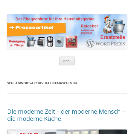
Zum
Inhalt
Presseartikel Ratgeber
springen
Der Pflegedoktor für Ihre Haushaltsgeräte Ersatzteile,
Reinigungsprodukte und Pflegemittel
Haushaltsgeräte
Menü
SCHLAGWORT-ARCHIV:
KAFFEEMASCHINEN
Die moderne Zeit – der moderne Mensch –
die moderne Küche