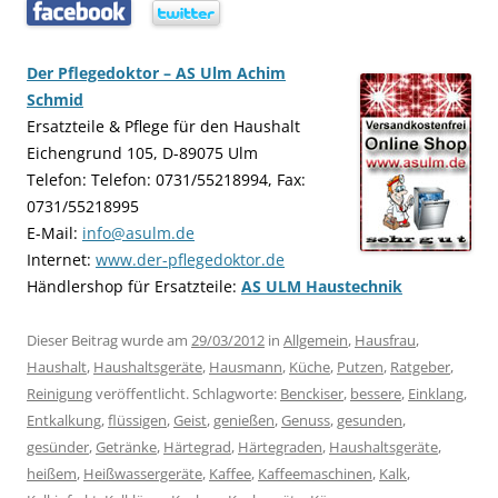
…..
…..
Der Pflegedoktor – AS Ulm Achim
Schmid
Ersatzteile & Pflege für den Haushalt
Eichengrund 105, D-89075 Ulm
Telefon: Telefon: 0731/55218994, Fax:
0731/55218995
E-Mail:
info@asulm.de
Internet:
www.der-pflegedoktor.de
Händlershop für Ersatzteile:
AS ULM Haustechnik
Dieser Beitrag wurde am
29/03/2012
in
Allgemein
,
Hausfrau
,
Haushalt
,
Haushaltsgeräte
,
Hausmann
,
Küche
,
Putzen
,
Ratgeber
,
Reinigung
veröffentlicht. Schlagworte:
Benckiser
,
bessere
,
Einklang
,
Entkalkung
,
flüssigen
,
Geist
,
genießen
,
Genuss
,
gesunden
,
gesünder
,
Getränke
,
Härtegrad
,
Härtegraden
,
Haushaltsgeräte
,
heißem
,
Heißwassergeräte
,
Kaffee
,
Kaffeemaschinen
,
Kalk
,