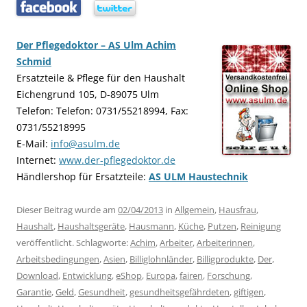
…..
…..
Der Pflegedoktor – AS Ulm Achim
Schmid
Ersatzteile & Pflege für den Haushalt
Eichengrund 105, D-89075 Ulm
Telefon: Telefon: 0731/55218994, Fax:
0731/55218995
E-Mail:
info@asulm.de
Internet:
www.der-pflegedoktor.de
Händlershop für Ersatzteile:
AS ULM Haustechnik
Dieser Beitrag wurde am
02/04/2013
in
Allgemein
,
Hausfrau
,
Haushalt
,
Haushaltsgeräte
,
Hausmann
,
Küche
,
Putzen
,
Reinigung
veröffentlicht. Schlagworte:
Achim
,
Arbeiter
,
Arbeiterinnen
,
Arbeitsbedingungen
,
Asien
,
Billiglohnländer
,
Billigprodukte
,
Der
,
Download
,
Entwicklung
,
eShop
,
Europa
,
fairen
,
Forschung
,
Garantie
,
Geld
,
Gesundheit
,
gesundheitsgefährdeten
,
giftigen
,