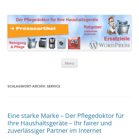
Zum
Inhalt
Presseartikel Ratgeber
springen
Der Pflegedoktor für Ihre Haushaltsgeräte Ersatzteile,
Reinigungsprodukte und Pflegemittel
Haushaltsgeräte
Menü
SCHLAGWORT-ARCHIV:
SERVICE
Eine starke Marke – Der Pflegedoktor für
Ihre Haushaltsgeräte – Ihr fairer und
zuverlässiger Partner im Internet