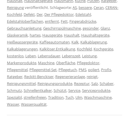
Haushalt
,
Haushaltsgeräte
,
Hausmann
,
Küche
,
Putzen
,
Ratgeber
,
Reinigung
veröffentlicht. Schlagworte:
AS
,
bessere
,
Ceran
,
CERAN-
Kochfeld
,
Defekt
,
Der
,
Der Pflegedoktor
,
Edelstahl
,
Edelstahloberflächen
,
entfernt
,
Fett
,
Fingerabdrücke
,
Gebrauchsanleitung
,
Geschirrspülmaschine
,
gesünder
,
Glanz
,
Glaskeramik
,
hartes
,
Hausgeräte
,
Haushalt
,
Haushaltsgeräte
,
Heißwassergeräte
,
Kaffeeautomaten
,
Kalk
,
Kalkablagerung
,
Kalkablagerungen
,
Kalklöser.Entkalkung
,
Kochfeld
,
Kochgeräte
,
kostenlos
,
Leben
,
Lebensdauer
,
Lebenszeit
,
Leistung
,
Markenprodukte
,
Maschine
,
Oberfläche
,
Pflegedoktor
,
Pflegemittel
,
Pflegemittel-Set
,
Pflegetuch
,
PMS
,
poliert
,
Profis
,
Ratgeber
,
Reckitt-Benckiser
,
Regenerieranlage
,
reinigt
,
Reinigungsmittel
,
Reinigungsprodukte
,
Rezeptur
,
Salz
,
Schaber
,
Schmutz
,
Schnellentkalker
,
Schützt
,
Service
,
Serviceprodukte
,
Spezialöl
,
streifenfreien
,
Tradition
,
Tuch
,
Ulm
,
Waschmaschine
,
Wasser
,
Wasserqualität
.