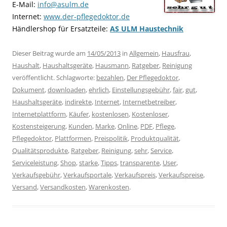
E-Mail:
info@asulm.de
Internet:
www.der-pflegedoktor.de
Händlershop für Ersatzteile:
AS ULM Haustechnik
Dieser Beitrag wurde am
14/05/2013
in
Allgemein
,
Hausfrau
,
Haushalt
,
Haushaltsgeräte
,
Hausmann
,
Ratgeber
,
Reinigung
veröffentlicht. Schlagworte:
bezahlen
,
Der Pflegedoktor
,
Dokument
,
downloaden
,
ehrlich
,
Einstellungsgebühr
,
fair
,
gut
,
Haushaltsgeräte
,
indirekte
,
Internet
,
Internetbetreiber
,
Internetplattform
,
Käufer
,
kostenlosen
,
Kostenloser
,
Kostensteigerung
,
Kunden
,
Marke
,
Online
,
PDF
,
Pflege
,
Pflegedoktor
,
Plattformen
,
Preispolitik
,
Produktqualität
,
Qualitätsprodukte
,
Ratgeber
,
Reinigung
,
sehr
,
Service
,
Serviceleistung
,
Shop
,
starke
,
Tipps
,
transparente
,
User
,
Verkaufsgebühr
,
Verkaufsportale
,
Verkaufspreis
,
Verkaufspreise
,
Versand
,
Versandkosten
,
Warenkosten
.