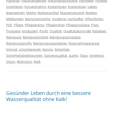
Haushalt
,
Haushaltsgeräte
,
Haushaltsprodukte
,
Hersteller
,
Inhaber
,
investieren
,
Konzentration
,
kostenlosen
,
Kostenloser
,
Leben
,
lesenwerten
,
Marke
,
Markenartikel
,
Massenversand
,
Medien
,
Meldungen
,
Menschenrechte
,
moderne
,
namhafter
,
öffentlichen
,
PDF
,
Pflege
,
Pflegedoktor
,
Pflegemittel
,
Pflegeprodukte
,
Preis
,
Produkte
,
produziert
,
Profit
,
Qualität
,
Qualitätskontrolle
,
Ratgeber
,
Reinigung
,
Reinigungsmittel
,
Reinigungsprodukte
,
Reinigungsprofis
,
Reinigungsspezialisten
,
Rücknahmegarantie
,
Schmid
,
schockierende
,
Service
,
Sicherheit
,
Sicherheitsbedingungen
,
Spitzenqualität
,
starke
,
Tipps
,
Verdienst
,
Vision
,
Wahnsinn
,
Welt
.
Gesünder Leben durch eine bessere
Wasserqualität ohne Kalk!