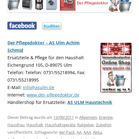
…..
…..
Der Pflegedoktor – AS Ulm Achim
Schmid
Ersatzteile & Pflege für den Haushalt
Eichengrund 105, D-89075 Ulm
Telefon: Telefon: 0731/55218994, Fax:
0731/55218995
E-Mail:
info@asulm.de
Internet:
www.der-pflegedoktor.de
Händlershop für Ersatzteile:
AS ULM Haustechnik
Dieser Beitrag wurde am
13/09/2011
in
Allgemein
,
Energie
,
Hausfrau
,
Haushalt
,
Haushaltsgeräte
,
Ratgeber
,
Zubehör
veröffentlicht. Schlagworte:
4er-Pack
,
AA
,
AAA
,
Akku
,