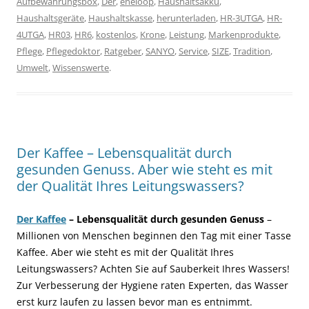
Aufbewahrungsbox
,
Der
,
eneloop
,
Haushaltsakku
,
Haushaltsgeräte
,
Haushaltskasse
,
herunterladen
,
HR-3UTGA
,
HR-
4UTGA
,
HR03
,
HR6
,
kostenlos
,
Krone
,
Leistung
,
Markenprodukte
,
Pflege
,
Pflegedoktor
,
Ratgeber
,
SANYO
,
Service
,
SIZE
,
Tradition
,
Umwelt
,
Wissenswerte
.
Der Kaffee – Lebensqualität durch
gesunden Genuss. Aber wie steht es mit
der Qualität Ihres Leitungswassers?
Der Kaffee
– Lebensqualität durch gesunden Genuss
–
Millionen von Menschen beginnen den Tag mit einer Tasse
Kaffee. Aber wie steht es mit der Qualität Ihres
Leitungswassers? Achten Sie auf Sauberkeit Ihres Wassers!
Zur Verbesserung der Hygiene raten Experten, das Wasser
erst kurz laufen zu lassen bevor man es entnimmt.