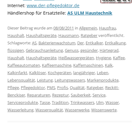
Internet:
www.der-pflegedoktor.de
Händlershop für Ersatzteile:
AS ULM Haustechnik
Dieser Beitrag wurde am
08/08/2011
in
Allgemein
,
Hausfrau
,
Haushalt
,
Haushaltsgeräte
,
Hausmann
,
Ratgeber
veröffentlicht.
Schlagworte:
AS
,
Bakterienwachstum
,
Der
,
Entkalker
,
Entkalkung
,
flüssigen
,
Gebrauchsanleitung
,
Genuss
,
gesünder
,
Härtegrad
,
Haushalt
,
Haushaltsgeräte
,
Heißwassergeräten
,
Hygiene
,
Kaffee
,
Kaffeeautomaten
,
Kaffeemaschine
,
Kaffemaschinen
,
Kalk
,
Kalkinfarkt
,
Kalklöser
,
Kochgeräten
,
langjähriger
,
Leben
,
Lebensqualität
,
Leistung
,
Leitungswassers
,
Markenprodukte
,
Pflege
,
Pflegedoktor
,
PMS
,
Profis
,
Qualität
,
Ratgeber
,
Reckitt-
Benckiser
,
Reparaturen
,
Rezeptur
,
Sauberkeit
,
Service
,
Serviceprodukte
,
Tasse
,
Tradition
,
Trinkwassers
,
Ulm
,
Wasser
,
Wasserleitung
,
Wasserqualität
,
Wasserwerke
,
Wissenswerte
.