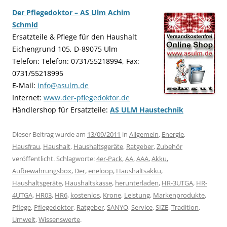
Der Pflegedoktor – AS Ulm Achim
Schmid
Ersatzteile & Pflege für den Haushalt
Eichengrund 105, D-89075 Ulm
Telefon: Telefon: 0731/55218994, Fax:
0731/55218995
E-Mail:
info@asulm.de
Internet:
www.der-pflegedoktor.de
Händlershop für Ersatzteile:
AS ULM Haustechnik
Dieser Beitrag wurde am
13/09/2011
in
Allgemein
,
Energie
,
Hausfrau
,
Haushalt
,
Haushaltsgeräte
,
Ratgeber
,
Zubehör
veröffentlicht. Schlagworte:
4er-Pack
,
AA
,
AAA
,
Akku
,
Aufbewahrungsbox
,
Der
,
eneloop
,
Haushaltsakku
,
Haushaltsgeräte
,
Haushaltskasse
,
herunterladen
,
HR-3UTGA
,
HR-
4UTGA
,
HR03
,
HR6
,
kostenlos
,
Krone
,
Leistung
,
Markenprodukte
,
Pflege
,
Pflegedoktor
,
Ratgeber
,
SANYO
,
Service
,
SIZE
,
Tradition
,
Umwelt
,
Wissenswerte
.