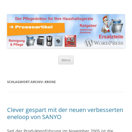
Zum
Inhalt
Presseartikel Ratgeber
springen
Der Pflegedoktor für Ihre Haushaltsgeräte Ersatzteile,
Reinigungsprodukte und Pflegemittel
Haushaltsgeräte
Menü
SCHLAGWORT-ARCHIV:
KRONE
Clever gespart mit der neuen verbesserten
eneloop von SANYO
Seit der Produkteinführung im November 2005 ist die