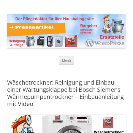
Zum
Inhalt
Presseartikel Ratgeber
springen
Der Pflegedoktor für Ihre Haushaltsgeräte Ersatzteile,
Reinigungsprodukte und Pflegemittel
Haushaltsgeräte
Menü
Wäschetrockner: Reinigung und Einbau
einer Wartungsklappe bei Bosch Siemens
Wärmepumpentrockner – Einbauanleitung
mit Video