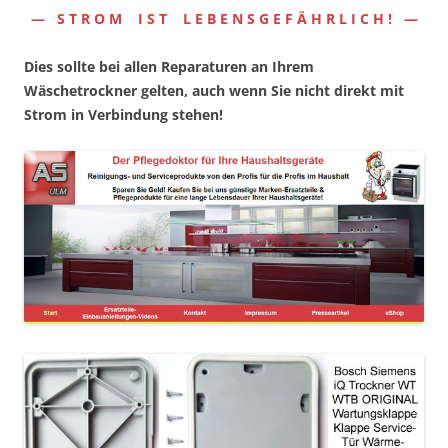
— S T R O M I S T L E B E N S G E F Ä H R L I C H ! —
Dies sollte bei allen Reparaturen an Ihrem
Wäschetrockner gelten, auch wenn Sie nicht direkt mit
Strom in Verbindung stehen!