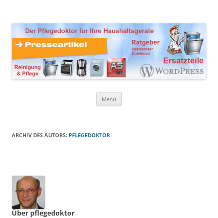
Zum
Inhalt
Presseartikel Ratgeber
springen
Der Pflegedoktor für Ihre Haushaltsgeräte Ersatzteile,
Reinigungsprodukte und Pflegemittel
Haushaltsgeräte
Menü
ARCHIV DES AUTORS:
PFLEGEDOKTOR
Über pflegedoktor