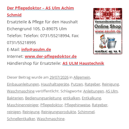
Der Pflegedoktor – AS Ulm Achim
Schmid
Ersatzteile & Pflege für den Haushalt
Eichengrund 105, D-89075 Ulm
Telefon: Telefon: 0731/55218994, Fax:
0731/55218995
E-Mail:
info@asulm.de
Internet:
www.der-pflegedoktor.de
Händlershop für Ersatzteile:
AS ULM Haustechnik
Dieser Beitrag wurde am
29/07/2026
in
Allgemein
,
Einbauanleitungen
,
Haushaltsgeräte
,
Putzen
,
Ratgeber
,
Reinigung
,
Waschmaschine
veröffentlicht. Schlagworte:
Anleitungen
,
AS Ulm
,
Bakterien
,
Bedienungsanleitung
,
entkalken
,
Entkalkung
,
Maschinenreiniger
,
Pflegedoktor
,
Pflegehinweise
,
Ratgeber
,
reinigen
,
Reinigung
,
Reinigungsprodukte
,
Schimmel
,
Schnellentkalker
,
Waschmaschine
.