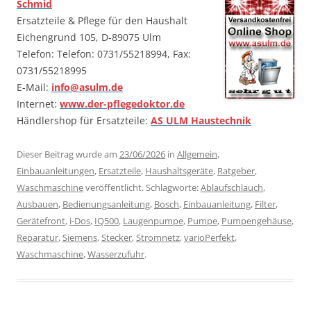
Schmid
Ersatzteile & Pflege für den Haushalt
Eichengrund 105, D-89075 Ulm
Telefon: Telefon: 0731/55218994, Fax:
0731/55218995
E-Mail:
info@asulm.de
Internet:
www.der-pflegedoktor.de
Händlershop für Ersatzteile:
AS ULM Haustechnik
Dieser Beitrag wurde am
23/06/2026
in
Allgemein
,
Einbauanleitungen
,
Ersatzteile
,
Haushaltsgeräte
,
Ratgeber
,
Waschmaschine
veröffentlicht. Schlagworte:
Ablaufschlauch
,
Ausbauen
,
Bedienungsanleitung
,
Bosch
,
Einbauanleitung
,
Filter
,
Gerätefront
,
i-Dos
,
IQ500
,
Laugenpumpe
,
Pumpe
,
Pumpengehäuse
,
Reparatur
,
Siemens
,
Stecker
,
Stromnetz
,
varioPerfekt
,
Waschmaschine
,
Wasserzufuhr
.