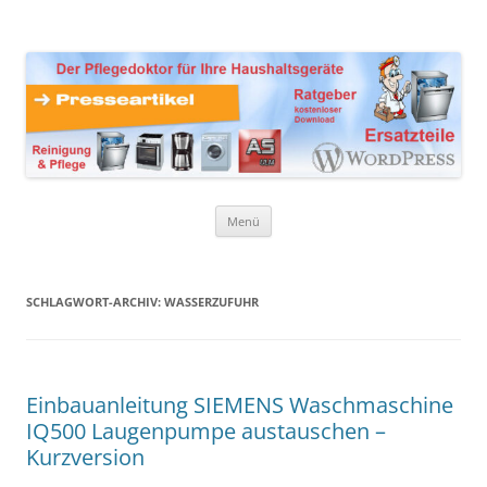
Zum
Inhalt
Presseartikel Ratgeber
springen
Der Pflegedoktor für Ihre Haushaltsgeräte Ersatzteile,
Reinigungsprodukte und Pflegemittel
Haushaltsgeräte
Menü
SCHLAGWORT-ARCHIV:
WASSERZUFUHR
Einbauanleitung SIEMENS Waschmaschine
IQ500 Laugenpumpe austauschen –
Kurzversion