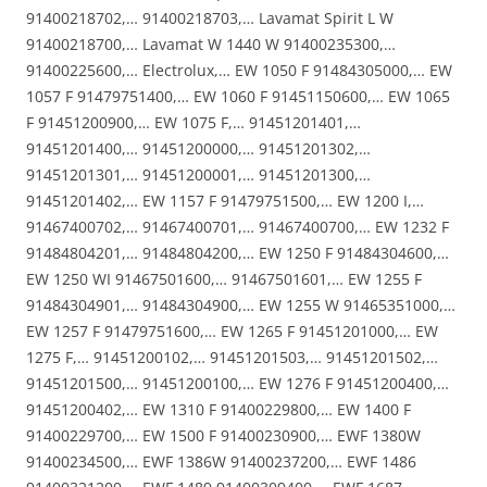
91400218702,… 91400218703,… Lavamat Spirit L W
91400218700,… Lavamat W 1440 W 91400235300,…
91400225600,… Electrolux,… EW 1050 F 91484305000,… EW
1057 F 91479751400,… EW 1060 F 91451150600,… EW 1065
F 91451200900,… EW 1075 F,… 91451201401,…
91451201400,… 91451200000,… 91451201302,…
91451201301,… 91451200001,… 91451201300,…
91451201402,… EW 1157 F 91479751500,… EW 1200 I,…
91467400702,… 91467400701,… 91467400700,… EW 1232 F
91484804201,… 91484804200,… EW 1250 F 91484304600,…
EW 1250 WI 91467501600,… 91467501601,… EW 1255 F
91484304901,… 91484304900,… EW 1255 W 91465351000,…
EW 1257 F 91479751600,… EW 1265 F 91451201000,… EW
1275 F,… 91451200102,… 91451201503,… 91451201502,…
91451201500,… 91451200100,… EW 1276 F 91451200400,…
91451200402,… EW 1310 F 91400229800,… EW 1400 F
91400229700,… EW 1500 F 91400230900,… EWF 1380W
91400234500,… EWF 1386W 91400237200,… EWF 1486