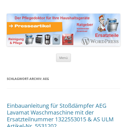
Zum
Inhalt
Presseartikel Ratgeber
springen
Der Pflegedoktor für Ihre Haushaltsgeräte Ersatzteile,
Reinigungsprodukte und Pflegemittel
Haushaltsgeräte
Menü
SCHLAGWORT-ARCHIV:
AEG
Einbauanleitung für Stoßdämpfer AEG
Lavamat Waschmaschine mit der
Ersatzteilnummer 1322553015 & AS ULM
Artikel-Nr. 5531202