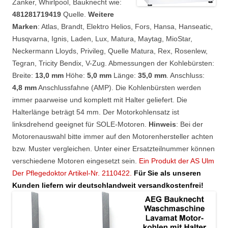
Zanker, Whirlpool, Bauknecht wie:
481281719419
Quelle.
Weitere
Marken
: Atlas, Brandt, Elektro Helios, Fors, Hansa, Hanseatic,
Husqvarna, Ignis, Laden, Lux, Matura, Maytag, MioStar,
Neckermann Lloyds, Privileg, Quelle Matura, Rex, Rosenlew,
Tegran, Tricity Bendix, V-Zug. Abmessungen der Kohlebürsten:
Breite:
13,0 mm
Höhe:
5,0 mm
Länge:
35,0 mm
. Anschluss:
4,8 mm
Anschlussfahne (AMP). Die Kohlenbürsten werden
immer paarweise und komplett mit Halter geliefert. Die
Halterlänge beträgt 54 mm. Der Motorkohlensatz ist
linksdrehend geeignet für SOLE-Motoren.
Hinweis
: Bei der
Motorenauswahl bitte immer auf den Motorenhersteller achten
bzw. Muster vergleichen. Unter einer Ersatzteilnummer können
verschiedene Motoren eingesetzt sein.
Ein Produkt der AS Ulm
Der Pflegedoktor Artikel-Nr. 2110422.
Für Sie als unseren
Kunden liefern wir deutschlandweit versandkostenfrei!