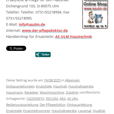
Eichengrund 105, D-89075 Ulm
Telefon: Telefon: 0731/55218994, Fax:
0731/55218995
E-Mail:
info@asulm.de
Internet:
www.der-pflegedoktor.de
Händlershop für Ersatzteile:
AS ULM Haustechnik
…….
…….
Dieser Beitrag wurde am
19/08/2025
in
Allgemein
,
Einbauanleitungen
,
Ersatzteile
,
Haushalt
,
Haushaltsgeräte
,
Hausmann
,
Ratgeber
,
Waschmaschine
,
Zubehör
veröffentlicht.
Schlagworte:
1322553015
,
5531202
,
AEG
,
AS Ulm
,
Bedienungsanleitung
,
Der Pflegedoktor
,
Einbauanleitung
,
Ersatzteile
,
Ersatzteilnummer
,
Haushaltsgeräte
,
Lavamat
,
Qualität
,