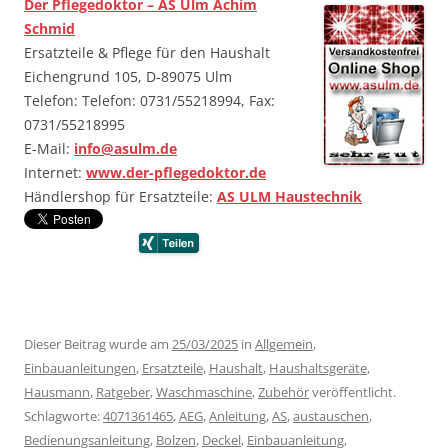
Der Pflegedoktor – AS Ulm Achim
Schmid
Ersatzteile & Pflege für den Haushalt
Eichengrund 105, D-89075 Ulm
Telefon: Telefon: 0731/55218994, Fax:
0731/55218995
E-Mail:
info@asulm.de
Internet:
www.der-pflegedoktor.de
Händlershop für Ersatzteile:
AS ULM Haustechnik
…….
…….
Dieser Beitrag wurde am
25/03/2025
in
Allgemein
,
Einbauanleitungen
,
Ersatzteile
,
Haushalt
,
Haushaltsgeräte
,
Hausmann
,
Ratgeber
,
Waschmaschine
,
Zubehör
veröffentlicht.
Schlagworte:
4071361465
,
AEG
,
Anleitung
,
AS
,
austauschen
,
Bedienungsanleitung
,
Bolzen
,
Deckel
,
Einbauanleitung
,