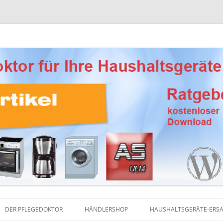
Ersatzteile, Reinigungsprodukte und Pflegemittel
eber Haushaltsgeräte
DER PFLEGEDOKTOR
HÄNDLERSHOP
HAUSHALTSGERÄTE-ERSA