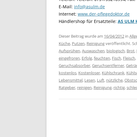
E-Mail:
info@asulm.de
Internet:
www.der-pflegedoktor.de
Händlershop für Ersatzteile:
AS ULM 
Dieser Beitrag wurde am
16/04/2012
in
All
Küche
,
Putzen
,
Reinigung
veröffentlicht. S
Aufsprühen
,
Auswaschen
,
biologisch
,
Brot
,
eingefroren
,
Erfolg
,
feuchten
,
Fisch
,
Fleisch
,
Geruchsabsorber
,
Geruchsentferner
,
Geträ
kostenlos
,
Kostenloser
,
Kühlschrank
,
Kühls
Lebensmittel
,
Lesen
,
Luft
,
nützliche
,
Obstso
Ratgeber
,
reinigen
,
Reinigung
,
richtig
,
schle