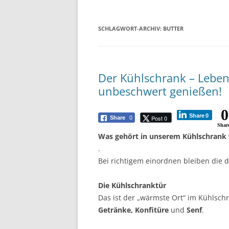
SCHLAGWORT-ARCHIV:
BUTTER
Der Kühlschrank – Leben
unbeschwert genießen!
0
Share
0
Post 0
Share
0
Shar
Was gehört in unserem Kühlschrank
.
Bei richtigem einordnen bleiben die d
Die Kühlschranktür
Das ist der „wärmste Ort“ im Kühlschr
Getränke,
Konfitüre
und
Senf
.