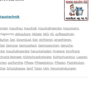
Haustechnik
gemein
,
Hausfrau
,
Haushalt
,
Haushaltsgeräte
,
Hausmann
,
chlagworte:
abbaubare
,
Ablage
,
AEG
,
AS
,
aufbewahren
,
Butter
,
Der
,
Download
,
Eier
,
einfrieren
,
eingefrieren
,
Gel
,
Gemüse
,
Gemüsefach
,
Gemüsesorten
,
Gerüche
,
nke
,
Haushaltsgeräte
,
herunterladen
,
Hygiene
,
Konfitüre
,
chrank-Reiniger
,
Kühlschrankreiniger
,
Kühlschranktür
,
Lappen
,
rten
,
parfümfrei
,
Pflege
,
Pflegedoktor
,
Pflegen
,
Plastiktüten
,
chte
,
Schutzkappe
,
Senf
,
Tipps
,
Ulm
,
Verunreinigungen
.