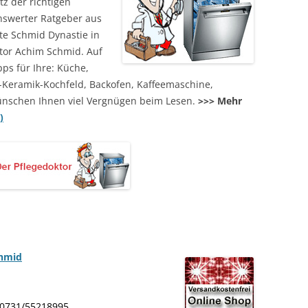
z der richtigen
enswerter Ratgeber aus
te Schmid Dynastie in
tor Achim Schmid. Auf
pps für Ihre: Küche,
-Keramik-Kochfeld, Backofen, Kaffeemaschine,
ünschen Ihnen viel Vergnügen beim Lesen.
>>> Mehr
)
chmid
: 0731/55218995