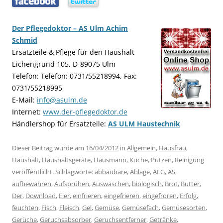
…..
…..
Der Pflegedoktor – AS Ulm Achim
Schmid
Ersatzteile & Pflege für den Haushalt
Eichengrund 105, D-89075 Ulm
Telefon: Telefon: 0731/55218994, Fax:
0731/55218995
E-Mail:
info@asulm.de
Internet:
www.der-pflegedoktor.de
Händlershop für Ersatzteile:
AS ULM Haustechnik
Dieser Beitrag wurde am
16/04/2012
in
Allgemein
,
Hausfrau
,
Haushalt
,
Haushaltsgeräte
,
Hausmann
,
Küche
,
Putzen
,
Reinigung
veröffentlicht. Schlagworte:
abbaubare
,
Ablage
,
AEG
,
AS
,
aufbewahren
,
Aufsprühen
,
Auswaschen
,
biologisch
,
Brot
,
Butter
,
Der
,
Download
,
Eier
,
einfrieren
,
eingefrieren
,
eingefroren
,
Erfolg
,
feuchten
,
Fisch
,
Fleisch
,
Gel
,
Gemüse
,
Gemüsefach
,
Gemüsesorten
,
Gerüche
,
Geruchsabsorber
,
Geruchsentferner
,
Getränke
,