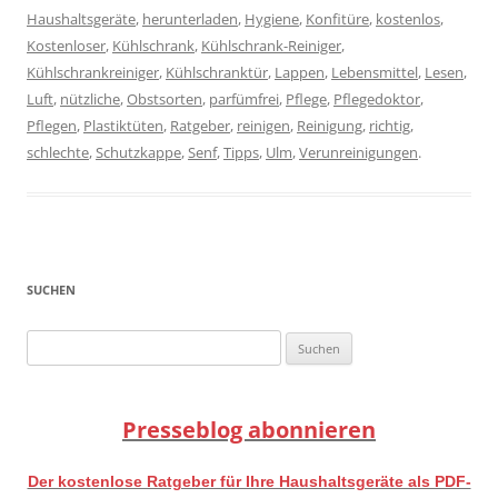
Haushaltsgeräte
,
herunterladen
,
Hygiene
,
Konfitüre
,
kostenlos
,
Kostenloser
,
Kühlschrank
,
Kühlschrank-Reiniger
,
Kühlschrankreiniger
,
Kühlschranktür
,
Lappen
,
Lebensmittel
,
Lesen
,
Luft
,
nützliche
,
Obstsorten
,
parfümfrei
,
Pflege
,
Pflegedoktor
,
Pflegen
,
Plastiktüten
,
Ratgeber
,
reinigen
,
Reinigung
,
richtig
,
schlechte
,
Schutzkappe
,
Senf
,
Tipps
,
Ulm
,
Verunreinigungen
.
SUCHEN
Suchen
nach:
Presseblog abonnieren
Der kostenlose Ratgeber für Ihre Haushaltsgeräte als PDF-