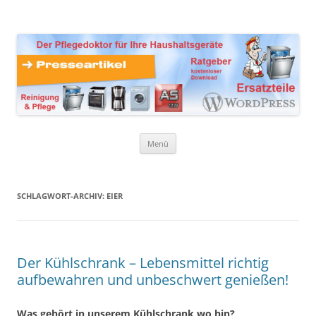
Zum
Inhalt
Presseartikel Ratgeber
springen
Der Pflegedoktor für Ihre Haushaltsgeräte Ersatzteile,
Reinigungsprodukte und Pflegemittel
Haushaltsgeräte
Menü
SCHLAGWORT-ARCHIV:
EIER
Der Kühlschrank – Lebensmittel richtig
aufbewahren und unbeschwert genießen!
Was gehört in unserem Kühlschrank wo hin?