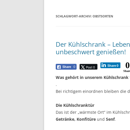
SCHLAGWORT-ARCHIV:
OBSTSORTEN
Der Kühlschrank – Leben
unbeschwert genießen!
0
Share
0
Post 0
Share
0
Shar
Was gehört in unserem Kühlschrank
.
Bei richtigem einordnen bleiben die d
Die Kühlschranktür
Das ist der „wärmste Ort“ im Kühlschr
Getränke,
Konfitüre
und
Senf
.