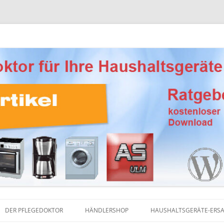
Ersatzteile, Reinigungsprodukte und Pflegemittel
eber Haushaltsgeräte
DER PFLEGEDOKTOR
HÄNDLERSHOP
HAUSHALTSGERÄTE-ERSA