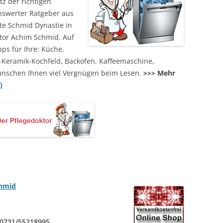
z der richtigen
enswerter Ratgeber aus
te Schmid Dynastie in
tor Achim Schmid. Auf
pps für Ihre: Küche,
-Keramik-Kochfeld, Backofen, Kaffeemaschine,
ünschen Ihnen viel Vergnügen beim Lesen.
>>> Mehr
)
chmid
: 0731/55218995