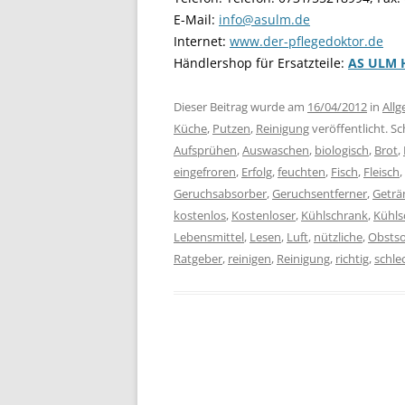
E-Mail:
info@asulm.de
Internet:
www.der-pflegedoktor.de
Händlershop für Ersatzteile:
AS ULM 
Dieser Beitrag wurde am
16/04/2012
in
All
Küche
,
Putzen
,
Reinigung
veröffentlicht. S
Aufsprühen
,
Auswaschen
,
biologisch
,
Brot
,
eingefroren
,
Erfolg
,
feuchten
,
Fisch
,
Fleisch
,
Geruchsabsorber
,
Geruchsentferner
,
Geträ
kostenlos
,
Kostenloser
,
Kühlschrank
,
Kühls
Lebensmittel
,
Lesen
,
Luft
,
nützliche
,
Obstso
Ratgeber
,
reinigen
,
Reinigung
,
richtig
,
schle