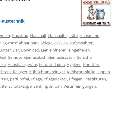
Haustechnik
gemein
,
Hausfrau
,
Haushalt
,
Haushaltsgeräte
,
Hausmann
,
chlagworte:
abbaubare
,
Ablage
,
AEG
,
AS
,
aufbewahren
,
Butter
,
Der
,
Download
,
Eier
,
einfrieren
,
eingefrieren
,
Gel
,
Gemüse
,
Gemüsefach
,
Gemüsesorten
,
Gerüche
,
nke
,
Haushaltsgeräte
,
herunterladen
,
Hygiene
,
Konfitüre
,
chrank-Reiniger
,
Kühlschrankreiniger
,
Kühlschranktür
,
Lappen
,
rten
,
parfümfrei
,
Pflege
,
Pflegedoktor
,
Pflegen
,
Plastiktüten
,
chte
,
Schutzkappe
,
Senf
,
Tipps
,
Ulm
,
Verunreinigungen
.