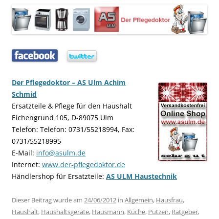
…..
…..
Der Pflegedoktor – AS Ulm Achim
Schmid
Ersatzteile & Pflege für den Haushalt
Eichengrund 105, D-89075 Ulm
Telefon: Telefon: 0731/55218994, Fax:
0731/55218995
E-Mail:
info@asulm.de
Internet:
www.der-pflegedoktor.de
Händlershop für Ersatzteile:
AS ULM Haustechnik
Dieser Beitrag wurde am
24/06/2012
in
Allgemein
,
Hausfrau
,
Haushalt
,
Haushaltsgeräte
,
Hausmann
,
Küche
,
Putzen
,
Ratgeber
,