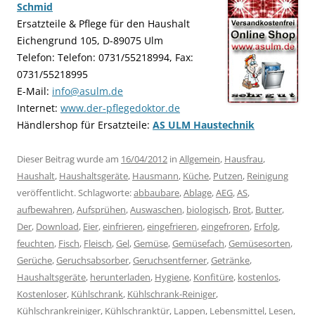
Schmid
Ersatzteile & Pflege für den Haushalt
Eichengrund 105, D-89075 Ulm
Telefon: Telefon: 0731/55218994, Fax:
0731/55218995
E-Mail:
info@asulm.de
Internet:
www.der-pflegedoktor.de
Händlershop für Ersatzteile:
AS ULM Haustechnik
Dieser Beitrag wurde am
16/04/2012
in
Allgemein
,
Hausfrau
,
Haushalt
,
Haushaltsgeräte
,
Hausmann
,
Küche
,
Putzen
,
Reinigung
veröffentlicht. Schlagworte:
abbaubare
,
Ablage
,
AEG
,
AS
,
aufbewahren
,
Aufsprühen
,
Auswaschen
,
biologisch
,
Brot
,
Butter
,
Der
,
Download
,
Eier
,
einfrieren
,
eingefrieren
,
eingefroren
,
Erfolg
,
feuchten
,
Fisch
,
Fleisch
,
Gel
,
Gemüse
,
Gemüsefach
,
Gemüsesorten
,
Gerüche
,
Geruchsabsorber
,
Geruchsentferner
,
Getränke
,
Haushaltsgeräte
,
herunterladen
,
Hygiene
,
Konfitüre
,
kostenlos
,
Kostenloser
,
Kühlschrank
,
Kühlschrank-Reiniger
,
Kühlschrankreiniger
,
Kühlschranktür
,
Lappen
,
Lebensmittel
,
Lesen
,