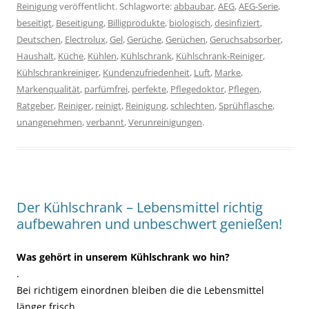
Reinigung
veröffentlicht. Schlagworte:
abbaubar
,
AEG
,
AEG-Serie
,
beseitigt
,
Beseitigung
,
Billigprodukte
,
biologisch
,
desinfiziert
,
Deutschen
,
Electrolux
,
Gel
,
Gerüche
,
Gerüchen
,
Geruchsabsorber
,
Haushalt
,
Küche
,
Kühlen
,
Kühlschrank
,
Kühlschrank-Reiniger
,
Kühlschrankreiniger
,
Kundenzufriedenheit
,
Luft
,
Marke
,
Markenqualität
,
parfümfrei
,
perfekte
,
Pflegedoktor
,
Pflegen
,
Ratgeber
,
Reiniger
,
reinigt
,
Reinigung
,
schlechten
,
Sprühflasche
,
unangenehmen
,
verbannt
,
Verunreinigungen
.
Der Kühlschrank – Lebensmittel richtig
aufbewahren und unbeschwert genießen!
Was gehört in unserem Kühlschrank wo hin?
.
Bei richtigem einordnen bleiben die die Lebensmittel
länger frisch.