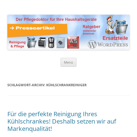
Zum
Inhalt
Presseartikel Ratgeber
springen
Der Pflegedoktor für Ihre Haushaltsgeräte Ersatzteile,
Reinigungsprodukte und Pflegemittel
Haushaltsgeräte
Menü
SCHLAGWORT-ARCHIV:
KÜHLSCHRANKREINIGER
Für die perfekte Reinigung Ihres
Kühlschrankes! Deshalb setzen wir auf
Markenqualität!