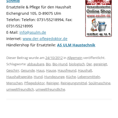
Schmid
Ersatzteile & Pflege für den Haushalt
Eichengrund 105, D-89075 Ulm
Telefon: Telefon: 0731/55218994, Fax:
0731/55218995
E-Mail:
info@asulm.de
Internet:
www.der-pflegedoktor.de
Händlershop für Ersatzteile:
AS ULM Haustechnik
Dieser Beitrag wurde am
24/10/2012
in
Allgemein
veröffentlicht.
Schlagworte:
abbaubare
,
Bio
,
Bio-Hund
,
biologisch
,
Der
,
gereinigt
,
Geschirr
,
Gesunde
,
Haus
,
Hause
,
Hausfreund
,
Haushalt
,
Haushaltsgeräte
,
Hund
,
Hundezunge
,
Küche
,
Lebensmitteln
,
Menschen
,
Pflegedoktor
,
Reiniger
,
Reinigungsmittel
,
Spülmaschine
,
umweltfreundlich
,
umweltfreundliche
.