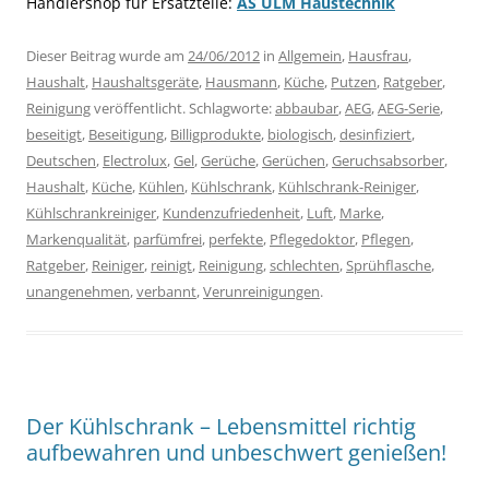
Händlershop für Ersatzteile:
AS ULM Haustechnik
Dieser Beitrag wurde am
24/06/2012
in
Allgemein
,
Hausfrau
,
Haushalt
,
Haushaltsgeräte
,
Hausmann
,
Küche
,
Putzen
,
Ratgeber
,
Reinigung
veröffentlicht. Schlagworte:
abbaubar
,
AEG
,
AEG-Serie
,
beseitigt
,
Beseitigung
,
Billigprodukte
,
biologisch
,
desinfiziert
,
Deutschen
,
Electrolux
,
Gel
,
Gerüche
,
Gerüchen
,
Geruchsabsorber
,
Haushalt
,
Küche
,
Kühlen
,
Kühlschrank
,
Kühlschrank-Reiniger
,
Kühlschrankreiniger
,
Kundenzufriedenheit
,
Luft
,
Marke
,
Markenqualität
,
parfümfrei
,
perfekte
,
Pflegedoktor
,
Pflegen
,
Ratgeber
,
Reiniger
,
reinigt
,
Reinigung
,
schlechten
,
Sprühflasche
,
unangenehmen
,
verbannt
,
Verunreinigungen
.
Der Kühlschrank – Lebensmittel richtig
aufbewahren und unbeschwert genießen!