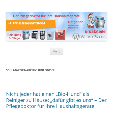
Zum
Inhalt
Presseartikel Ratgeber
springen
Der Pflegedoktor für Ihre Haushaltsgeräte Ersatzteile,
Reinigungsprodukte und Pflegemittel
Haushaltsgeräte
Menü
SCHLAGWORT-ARCHIV:
BIOLOGISCH
Nicht jeder hat einen „Bio-Hund“ als
Reiniger zu Hause: „dafür gibt es uns“ – Der
Pflegedoktor für Ihre Haushaltsgeräte