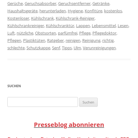
Gerüche
,
Geruchsabsorber
,
Geruchsentferner
,
Getränke
,
Haushaltsgeräte
,
herunterladen
,
Hygiene
,
Konfitüre
,
kostenlos
,
Kostenloser
,
Kühlschrank
,
Kühlschrank-Reiniger
,
Kühlschrankreiniger
,
Kühlschranktür
,
Lappen
,
Lebensmittel
,
Lesen
,
Luft
,
nützliche
,
Obstsorten
,
parfümfrei
,
Pflege
,
Pflegedoktor
,
Pflegen
,
Plastiktüten
,
Ratgeber
,
reinigen
,
Reinigung
,
richtig
,
schlechte
,
Schutzkappe
,
Senf
,
Tipps
,
Ulm
,
Verunreinigungen
.
SUCHEN
Suchen
nach:
Presseblog abonnieren