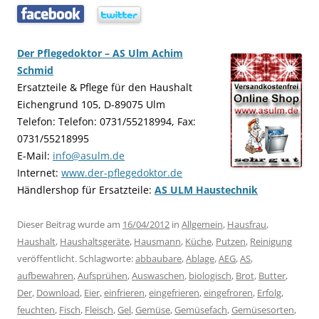
…..
…..
Der Pflegedoktor – AS Ulm Achim
Schmid
Ersatzteile & Pflege für den Haushalt
Eichengrund 105, D-89075 Ulm
Telefon: Telefon: 0731/55218994, Fax:
0731/55218995
E-Mail:
info@asulm.de
Internet:
www.der-pflegedoktor.de
Händlershop für Ersatzteile:
AS ULM Haustechnik
Dieser Beitrag wurde am
16/04/2012
in
Allgemein
,
Hausfrau
,
Haushalt
,
Haushaltsgeräte
,
Hausmann
,
Küche
,
Putzen
,
Reinigung
veröffentlicht. Schlagworte:
abbaubare
,
Ablage
,
AEG
,
AS
,
aufbewahren
,
Aufsprühen
,
Auswaschen
,
biologisch
,
Brot
,
Butter
,
Der
,
Download
,
Eier
,
einfrieren
,
eingefrieren
,
eingefroren
,
Erfolg
,
feuchten
,
Fisch
,
Fleisch
,
Gel
,
Gemüse
,
Gemüsefach
,
Gemüsesorten
,