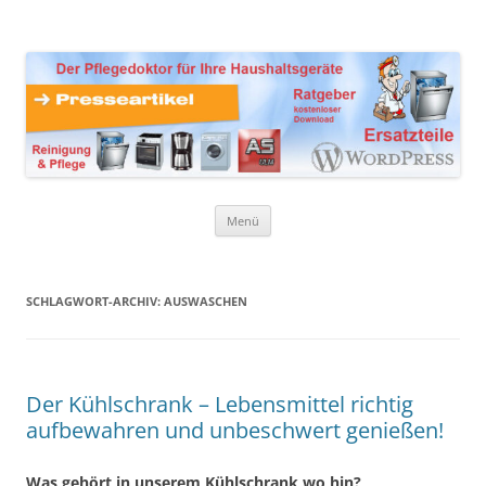
Zum
Inhalt
Presseartikel Ratgeber
springen
Der Pflegedoktor für Ihre Haushaltsgeräte Ersatzteile,
Reinigungsprodukte und Pflegemittel
Haushaltsgeräte
Menü
SCHLAGWORT-ARCHIV:
AUSWASCHEN
Der Kühlschrank – Lebensmittel richtig
aufbewahren und unbeschwert genießen!
Was gehört in unserem Kühlschrank wo hin?