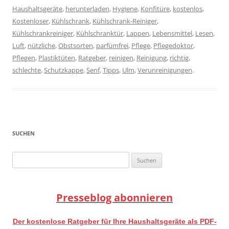
Haushaltsgeräte
,
herunterladen
,
Hygiene
,
Konfitüre
,
kostenlos
,
Kostenloser
,
Kühlschrank
,
Kühlschrank-Reiniger
,
Kühlschrankreiniger
,
Kühlschranktür
,
Lappen
,
Lebensmittel
,
Lesen
,
Luft
,
nützliche
,
Obstsorten
,
parfümfrei
,
Pflege
,
Pflegedoktor
,
Pflegen
,
Plastiktüten
,
Ratgeber
,
reinigen
,
Reinigung
,
richtig
,
schlechte
,
Schutzkappe
,
Senf
,
Tipps
,
Ulm
,
Verunreinigungen
.
SUCHEN
Suchen
nach:
Presseblog abonnieren
Der kostenlose Ratgeber für Ihre Haushaltsgeräte als PDF-