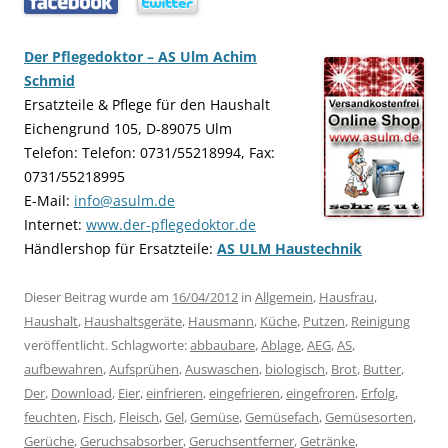
…..
…..
Der Pflegedoktor – AS Ulm Achim
Schmid
Ersatzteile & Pflege für den Haushalt
Eichengrund 105, D-89075 Ulm
Telefon: Telefon: 0731/55218994, Fax:
0731/55218995
E-Mail:
info@asulm.de
Internet:
www.der-pflegedoktor.de
Händlershop für Ersatzteile:
AS ULM Haustechnik
Dieser Beitrag wurde am
16/04/2012
in
Allgemein
,
Hausfrau
,
Haushalt
,
Haushaltsgeräte
,
Hausmann
,
Küche
,
Putzen
,
Reinigung
veröffentlicht. Schlagworte:
abbaubare
,
Ablage
,
AEG
,
AS
,
aufbewahren
,
Aufsprühen
,
Auswaschen
,
biologisch
,
Brot
,
Butter
,
Der
,
Download
,
Eier
,
einfrieren
,
eingefrieren
,
eingefroren
,
Erfolg
,
feuchten
,
Fisch
,
Fleisch
,
Gel
,
Gemüse
,
Gemüsefach
,
Gemüsesorten
,
Gerüche
,
Geruchsabsorber
,
Geruchsentferner
,
Getränke
,