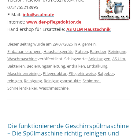
0731/55218995
E-Mail:
info@asulm.de
Internet:
www.der-pflegedoktor.de
Händlershop für Ersatzteile:
AS ULM Haustechnik
Dieser Beitrag wurde am
29/07/2026
in
Allgemein
,
Einbauanleitungen
,
Haushaltsgeräte
,
Putzen
,
Ratgeber
,
Reinigung
,
Waschmaschine
veröffentlicht. Schlagworte:
Anleitungen
,
AS Ulm
,
Bakterien
,
Bedienungsanleitung
,
entkalken
,
Entkalkung
,
Maschinenreiniger
,
Pflegedoktor
,
Pflegehinweise
,
Ratgeber
,
reinigen
,
Reinigung
,
Reinigungsprodukte
,
Schimmel
,
Schnellentkalker
,
Waschmaschine
.
Die funktionierende Geschirrspülmaschine
– Die Spülmaschine richtig reinigen und