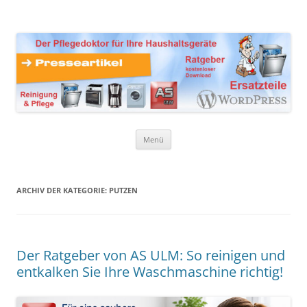
Zum
Inhalt
Presseartikel Ratgeber
springen
Der Pflegedoktor für Ihre Haushaltsgeräte Ersatzteile,
Reinigungsprodukte und Pflegemittel
Haushaltsgeräte
Menü
ARCHIV DER KATEGORIE:
PUTZEN
Der Ratgeber von AS ULM: So reinigen und
entkalken Sie Ihre Waschmaschine richtig!