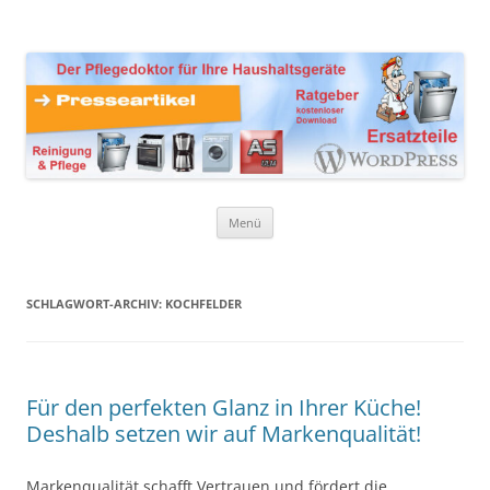
Zum
Inhalt
Presseartikel Ratgeber
springen
Der Pflegedoktor für Ihre Haushaltsgeräte Ersatzteile,
Reinigungsprodukte und Pflegemittel
Haushaltsgeräte
Menü
SCHLAGWORT-ARCHIV:
KOCHFELDER
Für den perfekten Glanz in Ihrer Küche!
Deshalb setzen wir auf Markenqualität!
Markenqualität schafft Vertrauen und fördert die