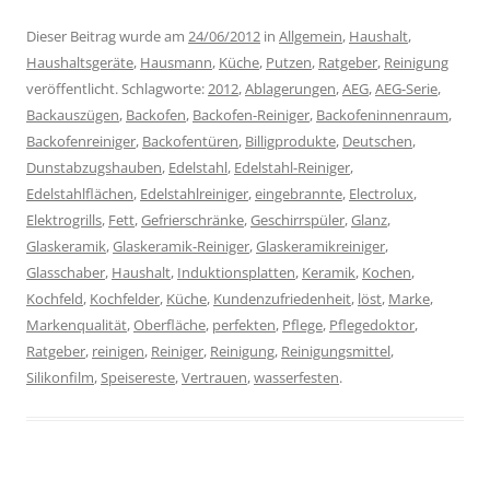
Dieser Beitrag wurde am
24/06/2012
in
Allgemein
,
Haushalt
,
Haushaltsgeräte
,
Hausmann
,
Küche
,
Putzen
,
Ratgeber
,
Reinigung
veröffentlicht. Schlagworte:
2012
,
Ablagerungen
,
AEG
,
AEG-Serie
,
Backauszügen
,
Backofen
,
Backofen-Reiniger
,
Backofeninnenraum
,
Backofenreiniger
,
Backofentüren
,
Billigprodukte
,
Deutschen
,
Dunstabzugshauben
,
Edelstahl
,
Edelstahl-Reiniger
,
Edelstahlflächen
,
Edelstahlreiniger
,
eingebrannte
,
Electrolux
,
Elektrogrills
,
Fett
,
Gefrierschränke
,
Geschirrspüler
,
Glanz
,
Glaskeramik
,
Glaskeramik-Reiniger
,
Glaskeramikreiniger
,
Glasschaber
,
Haushalt
,
Induktionsplatten
,
Keramik
,
Kochen
,
Kochfeld
,
Kochfelder
,
Küche
,
Kundenzufriedenheit
,
löst
,
Marke
,
Markenqualität
,
Oberfläche
,
perfekten
,
Pflege
,
Pflegedoktor
,
Ratgeber
,
reinigen
,
Reiniger
,
Reinigung
,
Reinigungsmittel
,
Silikonfilm
,
Speisereste
,
Vertrauen
,
wasserfesten
.