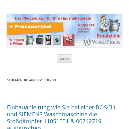
Zum
Inhalt
Presseartikel Ratgeber
springen
Der Pflegedoktor für Ihre Haushaltsgeräte Ersatzteile,
Reinigungsprodukte und Pflegemittel
Haushaltsgeräte
Menü
SCHLAGWORT-ARCHIV:
BOLZEN
Einbauanleitung wie Sie bei einer BOSCH
und SIEMENS Waschmaschine die
Stoßdämpfer 11051551 & 00742719
austauschen