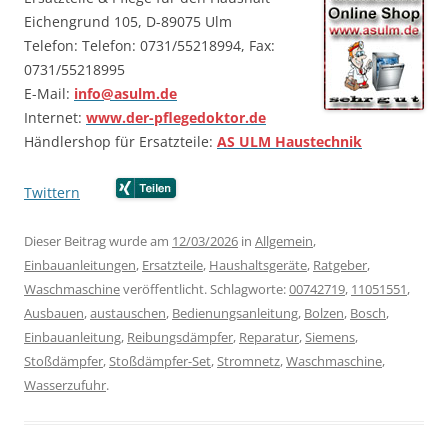
Eichengrund 105, D-89075 Ulm
Telefon: Telefon: 0731/55218994, Fax:
0731/55218995
E-Mail:
info@asulm.de
Internet:
www.der-pflegedoktor.de
Händlershop für Ersatzteile:
AS ULM Haustechnik
Twittern
…….
…….
Dieser Beitrag wurde am
12/03/2026
in
Allgemein
,
Einbauanleitungen
,
Ersatzteile
,
Haushaltsgeräte
,
Ratgeber
,
Waschmaschine
veröffentlicht. Schlagworte:
00742719
,
11051551
,
Ausbauen
,
austauschen
,
Bedienungsanleitung
,
Bolzen
,
Bosch
,
Einbauanleitung
,
Reibungsdämpfer
,
Reparatur
,
Siemens
,
Stoßdämpfer
,
Stoßdämpfer-Set
,
Stromnetz
,
Waschmaschine
,
Wasserzufuhr
.