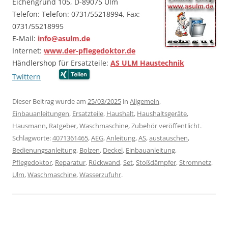
Eichengrund 105, D-89075 Ulm
Telefon: Telefon: 0731/55218994, Fax:
0731/55218995
E-Mail:
info@asulm.de
Internet:
www.der-pflegedoktor.de
Händlershop für Ersatzteile:
AS ULM Haustechnik
Twittern
…….
…….
Dieser Beitrag wurde am
25/03/2025
in
Allgemein
,
Einbauanleitungen
,
Ersatzteile
,
Haushalt
,
Haushaltsgeräte
,
Hausmann
,
Ratgeber
,
Waschmaschine
,
Zubehör
veröffentlicht.
Schlagworte:
4071361465
,
AEG
,
Anleitung
,
AS
,
austauschen
,
Bedienungsanleitung
,
Bolzen
,
Deckel
,
Einbauanleitung
,
Pflegedoktor
,
Reparatur
,
Rückwand
,
Set
,
Stoßdämpfer
,
Stromnetz
,
Ulm
,
Waschmaschine
,
Wasserzufuhr
.