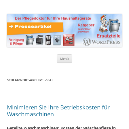
Zum
Inhalt
Presseartikel Ratgeber
springen
Der Pflegedoktor für Ihre Haushaltsgeräte Ersatzteile,
Reinigungsprodukte und Pflegemittel
Haushaltsgeräte
Menü
SCHLAGWORT-ARCHIV:
I-SEAL
Minimieren Sie Ihre Betriebskosten für
Waschmaschinen
Geteilte Waschmaschinen: Kosten der Wäschepflege in