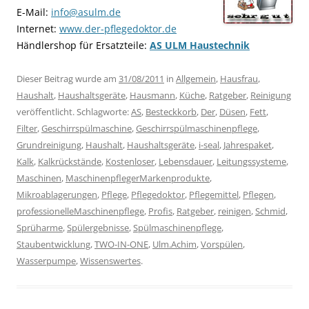
E-Mail:
info@asulm.de
Internet:
www.der-pflegedoktor.de
Händlershop für Ersatzteile:
AS ULM Haustechnik
Dieser Beitrag wurde am
31/08/2011
in
Allgemein
,
Hausfrau
,
Haushalt
,
Haushaltsgeräte
,
Hausmann
,
Küche
,
Ratgeber
,
Reinigung
veröffentlicht. Schlagworte:
AS
,
Besteckkorb
,
Der
,
Düsen
,
Fett
,
Filter
,
Geschirrspülmaschine
,
Geschirrspülmaschinenpflege
,
Grundreinigung
,
Haushalt
,
Haushaltsgeräte
,
i-seal
,
Jahrespaket
,
Kalk
,
Kalkrückstände
,
Kostenloser
,
Lebensdauer
,
Leitungssysteme
,
Maschinen
,
MaschinenpflegerMarkenprodukte
,
Mikroablagerungen
,
Pflege
,
Pflegedoktor
,
Pflegemittel
,
Pflegen
,
professionelleMaschinenpflege
,
Profis
,
Ratgeber
,
reinigen
,
Schmid
,
Sprüharme
,
Spülergebnisse
,
Spülmaschinenpflege
,
Staubentwicklung
,
TWO-IN-ONE
,
Ulm.Achim
,
Vorspülen
,
Wasserpumpe
,
Wissenswertes
.