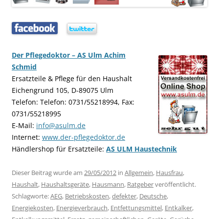
…..
…..
Der Pflegedoktor – AS Ulm Achim
Schmid
Ersatzteile & Pflege für den Haushalt
Eichengrund 105, D-89075 Ulm
Telefon: Telefon: 0731/55218994, Fax:
0731/55218995
E-Mail:
info@asulm.de
Internet:
www.der-pflegedoktor.de
Händlershop für Ersatzteile:
AS ULM Haustechnik
Dieser Beitrag wurde am
29/05/2012
in
Allgemein
,
Hausfrau
,
Haushalt
,
Haushaltsgeräte
,
Hausmann
,
Ratgeber
veröffentlicht.
Schlagworte:
AEG
,
Betriebskosten
,
defekter
,
Deutsche
,
Energiekosten
,
Energieverbrauch
,
Entfettungsmittel
,
Entkalker
,