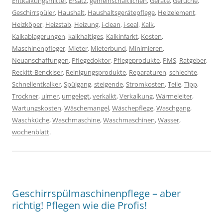
Entkalkungsmittel
,
Ersatz
,
gemeinschaftlichen
,
Geräte
,
Gerüche
,
Geschirrspüler
,
Haushalt
,
Haushaltsgerätepflege
,
Heizelement
,
Heizköper
,
Heizstab
,
Heizung
,
i-clean
,
i-seal
,
Kalk
,
Kalkablagerungen
,
kalkhaltiges
,
Kalkinfarkt
,
Kosten
,
Maschinenpfleger
,
Mieter
,
Mieterbund
,
Minimieren
,
Neuanschaffungen
,
Pflegedoktor
,
Pflegeprodukte
,
PMS
,
Ratgeber
,
Reckitt-Benckiser
,
Reinigungsprodukte
,
Reparaturen
,
schlechte
,
Schnellentkalker
,
Spülgang
,
steigende
,
Stromkosten
,
Teile
,
Tipp
,
Trockner
,
ulmer
,
umgelegt
,
verkalkt
,
Verkalkung
,
Wärmeleiter
,
Wartungskosten
,
Wäschemangel
,
Wäschepflege
,
Waschgang
,
Waschküche
,
Waschmaschine
,
Waschmaschinen
,
Wasser
,
wochenblatt
.
Geschirrspülmaschinenpflege – aber
richtig! Pflegen wie die Profis!