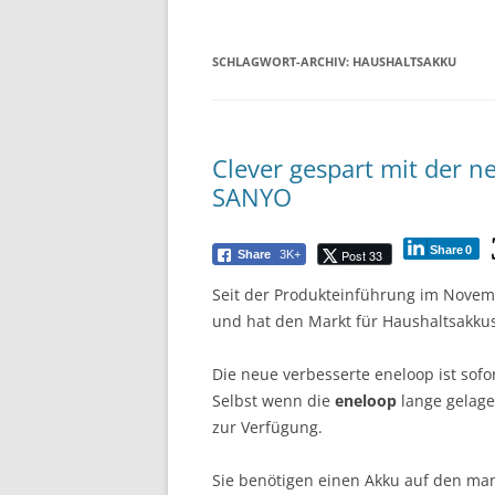
SCHLAGWORT-ARCHIV:
HAUSHALTSAKKU
Clever gespart mit der 
SANYO
Share
0
Post 33
Share
3K+
Seit der Produkteinführung im Novem
und hat den Markt für Haushaltsakkus
Die neue verbesserte eneloop ist sofo
Selbst wenn die
eneloop
lange gelage
zur Verfügung.
Sie benötigen einen Akku auf den man