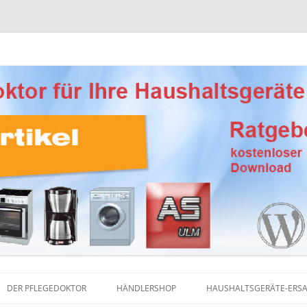
Ersatzteile, Reinigungsprodukte und Pflegemittel
eber Haushaltsgeräte
DER PFLEGEDOKTOR
HÄNDLERSHOP
HAUSHALTSGERÄTE-ERSA