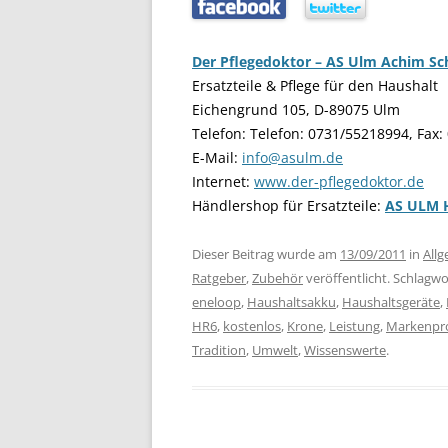
…..
…..
Der Pflegedoktor – AS Ulm Achim S
Ersatzteile & Pflege für den Haushalt
Eichengrund 105, D-89075 Ulm
Telefon: Telefon: 0731/55218994, Fax
E-Mail:
info@asulm.de
Internet:
www.der-pflegedoktor.de
Händlershop für Ersatzteile:
AS ULM 
Dieser Beitrag wurde am
13/09/2011
in
All
Ratgeber
,
Zubehör
veröffentlicht. Schlagwo
eneloop
,
Haushaltsakku
,
Haushaltsgeräte
,
HR6
,
kostenlos
,
Krone
,
Leistung
,
Markenpr
Tradition
,
Umwelt
,
Wissenswerte
.