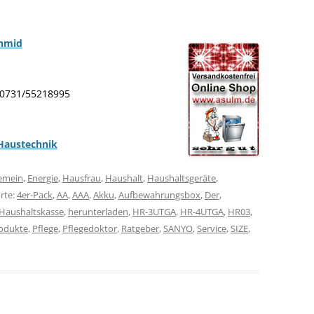
chmid
: 0731/55218995
Haustechnik
gemein
,
Energie
,
Hausfrau
,
Haushalt
,
Haushaltsgeräte
,
rte:
4er-Pack
,
AA
,
AAA
,
Akku
,
Aufbewahrungsbox
,
Der
,
Haushaltskasse
,
herunterladen
,
HR-3UTGA
,
HR-4UTGA
,
HR03
,
odukte
,
Pflege
,
Pflegedoktor
,
Ratgeber
,
SANYO
,
Service
,
SIZE
,