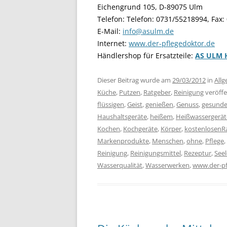
Eichengrund 105, D-89075 Ulm
Telefon: Telefon: 0731/55218994, Fax
E-Mail:
info@asulm.de
Internet:
www.der-pflegedoktor.de
Händlershop für Ersatzteile:
AS ULM 
Dieser Beitrag wurde am
29/03/2012
in
All
Küche
,
Putzen
,
Ratgeber
,
Reinigung
veröffe
flüssigen
,
Geist
,
genießen
,
Genuss
,
gesund
Haushaltsgeräte
,
heißem
,
Heißwassergerät
Kochen
,
Kochgeräte
,
Körper
,
kostenlosenR
Markenprodukte
,
Menschen
,
ohne
,
Pflege
,
Reinigung
,
Reinigungsmittel
,
Rezeptur
,
Seel
Wasserqualität
,
Wasserwerken
,
www.der-pf