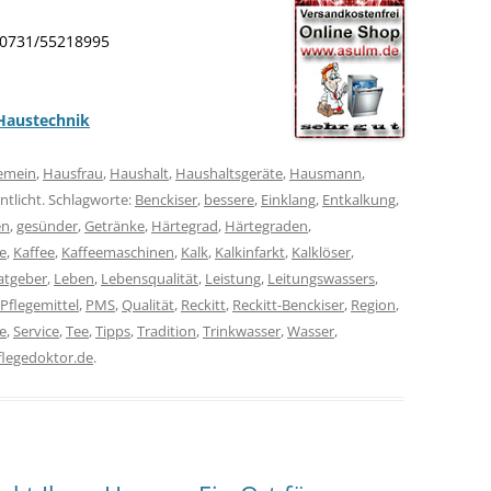
: 0731/55218995
Haustechnik
gemein
,
Hausfrau
,
Haushalt
,
Haushaltsgeräte
,
Hausmann
,
ntlicht. Schlagworte:
Benckiser
,
bessere
,
Einklang
,
Entkalkung
,
en
,
gesünder
,
Getränke
,
Härtegrad
,
Härtegraden
,
e
,
Kaffee
,
Kaffeemaschinen
,
Kalk
,
Kalkinfarkt
,
Kalklöser
,
atgeber
,
Leben
,
Lebensqualität
,
Leistung
,
Leitungswassers
,
Pflegemittel
,
PMS
,
Qualität
,
Reckitt
,
Reckitt-Benckiser
,
Region
,
e
,
Service
,
Tee
,
Tipps
,
Tradition
,
Trinkwasser
,
Wasser
,
legedoktor.de
.