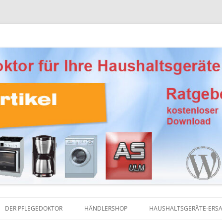
Ersatzteile, Reinigungsprodukte und Pflegemittel
eber Haushaltsgeräte
DER PFLEGEDOKTOR
HÄNDLERSHOP
HAUSHALTSGERÄTE-ERSA