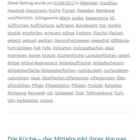
Dieser Beitrag wurde am
01/04/2012
in
Allgemein
,
Hausfrau
,
Haushalt
,
Hausmann
,
Küche
,
Putzen
,
Ratgeber
,
Reinigung
veröffentlicht. Schlagworte:
ältere
,
antike
,
Anwendung
,
AS
,
auffrischen
,
Auffrischung
,
auftragen
,
Bundesamt
,
Der
,
dunkel
,
dunkle
,
empfohlen
,
erneuert
,
eShop
,
Farbton
,
Flasche
,
Flecken
,
gebeizt
,
gelaugt
,
geölten
,
Gesundheitswesen
,
gewachst
,
Giftklasse
,
hartnäckigen
,
hell
,
helle
,
Holzarten
,
Holzspielsachen
,
ideal
,
intensiven
,
keiner
,
Kratzer
,
Küchenfrische
,
Lackoberflächen
,
lasiert
,
Möbel
,
Möbel-Regenerator
,
Möbelauffrischer
,
Möbelfachmann
,
Möbeloberfläche
,
Möbeloberflächen
,
nachdunkeln
,
nachpolieren
,
natürlichen
,
neue
,
Oberflächen.Offenporige
,
offenporigen
,
Ölen
,
pflanzlichen
,
Pflege
,
Pflegedoktor
,
Pflegen
,
Produkt
,
Ratgeber
,
Reinigung
,
Renuwell
,
roh
,
Schweizer
,
Teak
,
Tiefenwirkung
,
Tuch
,
Ulm
,
verblassten
,
zurück
.
Die Küche – der Mittelpunkt Ihres Hauses.