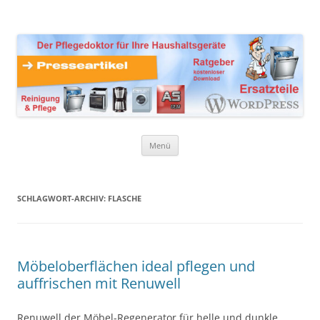
Zum
Inhalt
Presseartikel Ratgeber
springen
Der Pflegedoktor für Ihre Haushaltsgeräte Ersatzteile,
Reinigungsprodukte und Pflegemittel
Haushaltsgeräte
Menü
SCHLAGWORT-ARCHIV:
FLASCHE
Möbeloberflächen ideal pflegen und
auffrischen mit Renuwell
Renuwell der Möbel-Regenerator für helle und dunkle