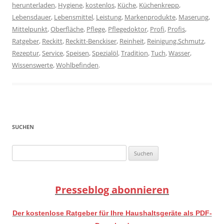
herunterladen
,
Hygiene
,
kostenlos
,
Küche
,
Küchenkrepp
,
Lebensdauer
,
Lebensmittel
,
Leistung
,
Markenprodukte
,
Maserung
,
Mittelpunkt
,
Oberfläche
,
Pflege
,
Pflegedoktor
,
Profi
,
Profis
,
Ratgeber
,
Reckitt
,
Reckitt-Benckiser
,
Reinheit
,
Reinigung.Schmutz
,
Rezeptur
,
Service
,
Speisen
,
Spezialöl
,
Tradition
,
Tuch
,
Wasser
,
Wissenswerte
,
Wohlbefinden
.
SUCHEN
Suchen
nach:
Presseblog abonnieren
Der kostenlose Ratgeber für Ihre Haushaltsgeräte als PDF-