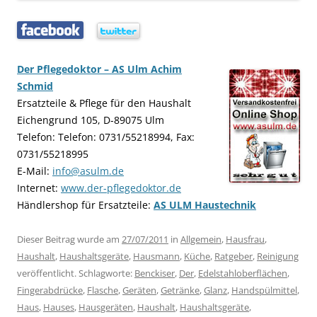
…..
…..
Der Pflegedoktor – AS Ulm Achim
Schmid
Ersatzteile & Pflege für den Haushalt
Eichengrund 105, D-89075 Ulm
Telefon: Telefon: 0731/55218994, Fax:
0731/55218995
E-Mail:
info@asulm.de
Internet:
www.der-pflegedoktor.de
Händlershop für Ersatzteile:
AS ULM Haustechnik
Dieser Beitrag wurde am
27/07/2011
in
Allgemein
,
Hausfrau
,
Haushalt
,
Haushaltsgeräte
,
Hausmann
,
Küche
,
Ratgeber
,
Reinigung
veröffentlicht. Schlagworte:
Benckiser
,
Der
,
Edelstahloberflächen
,
Fingerabdrücke
,
Flasche
,
Geräten
,
Getränke
,
Glanz
,
Handspülmittel
,
Haus
,
Hauses
,
Hausgeräten
,
Haushalt
,
Haushaltsgeräte
,