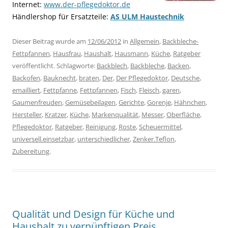
Internet:
www.der-pflegedoktor.de
Händlershop für Ersatzteile:
AS ULM Haustechnik
Dieser Beitrag wurde am
12/06/2012
in
Allgemein
,
Backbleche-
Fettpfannen
,
Hausfrau
,
Haushalt
,
Hausmann
,
Küche
,
Ratgeber
veröffentlicht. Schlagworte:
Backblech
,
Backbleche
,
Backen
,
Backofen
,
Bauknecht
,
braten
,
Der
,
Der Pflegedoktor
,
Deutsche
,
emailliert
,
Fettpfanne
,
Fettpfannen
,
Fisch
,
Fleisch
,
garen
,
Gaumenfreuden
,
Gemüsebeilagen
,
Gerichte
,
Gorenje
,
Hähnchen
,
Hersteller
,
Kratzer
,
Küche
,
Markenqualität
,
Messer
,
Oberfläche
,
Pflegedoktor
,
Ratgeber
,
Reinigung
,
Roste
,
Scheuermittel
,
universell.einsetzbar
,
unterschiedlicher
,
Zenker.Teflon
,
Zubereitung
.
Qualität und Design für Küche und
Haushalt zu vernünftigen Preis