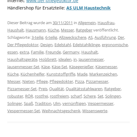
Internet:
www.der-pflegedoktor.de
Händlershop für Ersatzteile:
AS ULM Haustechnik
Dieser Beitrag wurde am
30/11/2011
in
Allgemein
,
Hausfrau
,
Haushalt
,
Hausmann
,
Küche
,
Messer
,
Ratgeber
veröffentlicht.
Schlagworte:
3-teilig
,
6-teilig
,
Allzweckschere
,
AS
,
Ausführung
,
Der
,
Der Pflegedoktor
,
Design
,
Edelstahl
,
Edelstahlklinge
,
ergonomische
,
essen
,
extra
,
Familie
,
Freunde
,
Germany
,
Haushalt
,
Haushaltsgeräte
,
Holzbrett
,
idealen
,
in
,
Jausenmesser
,
Jausenmesser-Set
,
Käse
,
Käse-Set
,
Käsegenießer
,
Käsemesser
,
Küche
,
Küchenhelfer
,
Kunststoffgriffe
,
Made
,
Markenzeichen
,
Messer
,
Nieten
,
Pflege
,
Pflegedokter
,
Pizza
,
Pizzamesser
,
Pizzamesser-Set
,
Preis
,
Qualität
,
Qualitätsstahlwaren
,
Ratgeber
,
robuster
,
RÖR
,
rostfrei
,
rostfreiem
,
scharf
,
Schere
,
Set
,
Solingen
,
Solinger
,
Spaß
,
Tradition
,
Ulm
,
vernünftigen
,
Vespermesser
,
Vespermesser-Set
,
Weihnachtsgeschenk
,
Wissenswerte
.