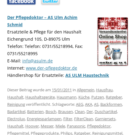
…..
…..
Der Pflegedoktor – AS Ulm Achim
Schmid
Ersatzteile & Pflege für den Haushalt
Eichengrund 105, D-89075 Ulm
Telefon: Telefon: 0731/55218994, Fax:
0731/55218995
E-Mail:
info@asulm.de
Internet:
www.der-pflegedoktor.de
Händlershop für Ersatzteile:
AS ULM Haustechnik
Dieser Beitrag wurde am
15/01/2011
in
Allgemein
,
Hausfrau
,
Haushalt
,
Haushaltsgeräte
,
Hausmann
,
Küche
,
Putzen
,
Ratgeber
,
Reinigung
veröffentlicht. Schlagworte:
AEG
,
AKA
,
AS
,
Backformen
,
Badartikel
,
Batterien
,
Bosch
,
Brausen
,
Clean
,
Der
,
Duschartikel
,
Electrolux
,
Energiesparlampen
,
Filter
,
FilterClean
,
Garniersets
,
Haushalt
,
Hoover
,
Messer
,
Miele
,
Panasonic
,
Pflegedoktor
,
Pflegemittel
,
Pflegeprodukte
,
Philips
,
Ratgeber
,
Reinigungsmittel
,