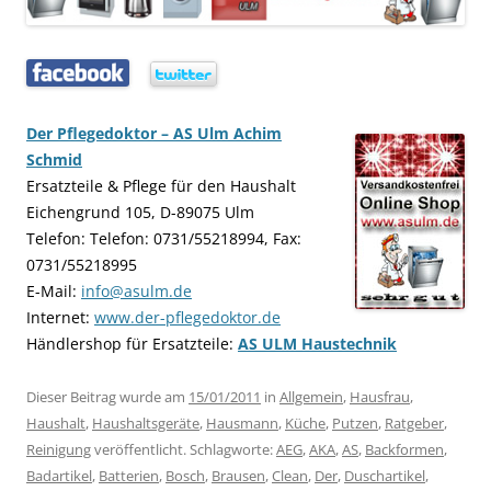
…..
…..
Der Pflegedoktor – AS Ulm Achim
Schmid
Ersatzteile & Pflege für den Haushalt
Eichengrund 105, D-89075 Ulm
Telefon: Telefon: 0731/55218994, Fax:
0731/55218995
E-Mail:
info@asulm.de
Internet:
www.der-pflegedoktor.de
Händlershop für Ersatzteile:
AS ULM Haustechnik
Dieser Beitrag wurde am
15/01/2011
in
Allgemein
,
Hausfrau
,
Haushalt
,
Haushaltsgeräte
,
Hausmann
,
Küche
,
Putzen
,
Ratgeber
,
Reinigung
veröffentlicht. Schlagworte:
AEG
,
AKA
,
AS
,
Backformen
,
Badartikel
,
Batterien
,
Bosch
,
Brausen
,
Clean
,
Der
,
Duschartikel
,