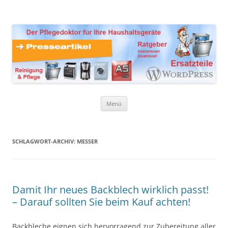
Zum
Inhalt
Presseartikel Ratgeber
springen
Der Pflegedoktor für Ihre Haushaltsgeräte Ersatzteile,
Reinigungsprodukte und Pflegemittel
Haushaltsgeräte
Menü
SCHLAGWORT-ARCHIV:
MESSER
Damit Ihr neues Backblech wirklich passt!
– Darauf sollten Sie beim Kauf achten!
Backbleche eignen sich hervorragend zur Zubereitung aller