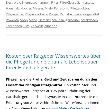
Electrolux
,
Energiesparlampen
,
Filter
,
FilterClean
,
Garniersets
,
Haushalt
,
Hoover
,
Messer
,
Miele
,
Panasonic
,
Pflegedoktor
,
Pflegemittel
,
Pflegeprodukte
,
Philips
,
Ratgeber
,
Reinigungsmittel
,
Rowenta
,
Shop
,
Siebe
,
Siemens
,
Staubsaugerbeutel
,
Steckdosen
,
Teekannen
,
Ulm
,
Vorwerk
,
Zubehör
.
Kostenloser Ratgeber Wissenswertes über
die Pflege für eine optimale Lebensdauer
Ihrer Haushaltsgeräte.
Pflegen wie die Profis. Geld und Zeit sparen durch den
Einsatz der richtigen Pflegemittel.
Ein kostenloser und
wissenswerter Ratgeber aus 25 Jahre Erfahrung der
Haushaltsgeräte Schmid Dynastie in Ulm. Nutzen Sie die
Erfahrung von Autor Achim Schmid. Wir wünschen Ihnen
viel Vergnügen beim Lesen.
>>> Mehr (Kostenloser