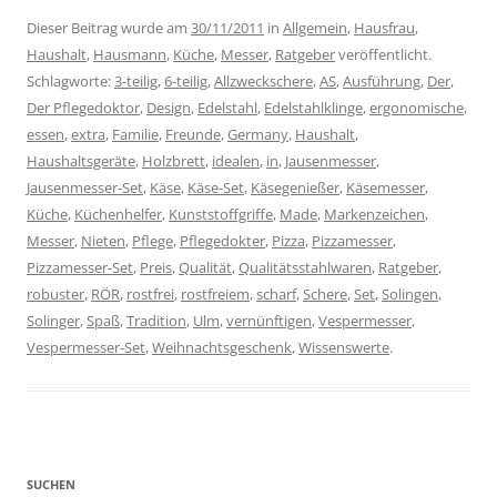
Dieser Beitrag wurde am
30/11/2011
in
Allgemein
,
Hausfrau
,
Haushalt
,
Hausmann
,
Küche
,
Messer
,
Ratgeber
veröffentlicht.
Schlagworte:
3-teilig
,
6-teilig
,
Allzweckschere
,
AS
,
Ausführung
,
Der
,
Der Pflegedoktor
,
Design
,
Edelstahl
,
Edelstahlklinge
,
ergonomische
,
essen
,
extra
,
Familie
,
Freunde
,
Germany
,
Haushalt
,
Haushaltsgeräte
,
Holzbrett
,
idealen
,
in
,
Jausenmesser
,
Jausenmesser-Set
,
Käse
,
Käse-Set
,
Käsegenießer
,
Käsemesser
,
Küche
,
Küchenhelfer
,
Kunststoffgriffe
,
Made
,
Markenzeichen
,
Messer
,
Nieten
,
Pflege
,
Pflegedokter
,
Pizza
,
Pizzamesser
,
Pizzamesser-Set
,
Preis
,
Qualität
,
Qualitätsstahlwaren
,
Ratgeber
,
robuster
,
RÖR
,
rostfrei
,
rostfreiem
,
scharf
,
Schere
,
Set
,
Solingen
,
Solinger
,
Spaß
,
Tradition
,
Ulm
,
vernünftigen
,
Vespermesser
,
Vespermesser-Set
,
Weihnachtsgeschenk
,
Wissenswerte
.
SUCHEN