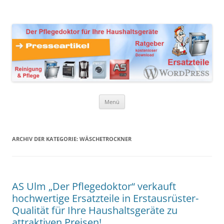
Zum
Inhalt
Presseartikel Ratgeber
springen
Der Pflegedoktor für Ihre Haushaltsgeräte Ersatzteile,
Reinigungsprodukte und Pflegemittel
Haushaltsgeräte
Menü
ARCHIV DER KATEGORIE:
WÄSCHETROCKNER
AS Ulm „Der Pflegedoktor“ verkauft
hochwertige Ersatzteile in Erstausrüster-
Qualität für Ihre Haushaltsgeräte zu
attraktiven Preisen!