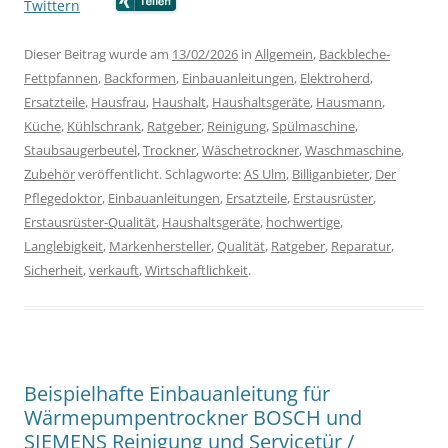
Twittern
…….
…….
Dieser Beitrag wurde am
13/02/2026
in
Allgemein
,
Backbleche-
Fettpfannen
,
Backformen
,
Einbauanleitungen
,
Elektroherd
,
Ersatzteile
,
Hausfrau
,
Haushalt
,
Haushaltsgeräte
,
Hausmann
,
Küche
,
Kühlschrank
,
Ratgeber
,
Reinigung
,
Spülmaschine
,
Staubsaugerbeutel
,
Trockner
,
Wäschetrockner
,
Waschmaschine
,
Zubehör
veröffentlicht. Schlagworte:
AS Ulm
,
Billiganbieter
,
Der
Pflegedoktor
,
Einbauanleitungen
,
Ersatzteile
,
Erstausrüster
,
Erstausrüster-Qualität
,
Haushaltsgeräte
,
hochwertige
,
Langlebigkeit
,
Markenhersteller
,
Qualität
,
Ratgeber
,
Reparatur
,
Sicherheit
,
verkauft
,
Wirtschaftlichkeit
.
Beispielhafte Einbauanleitung für
Wärmepumpentrockner BOSCH und
SIEMENS Reinigung und Servicetür /