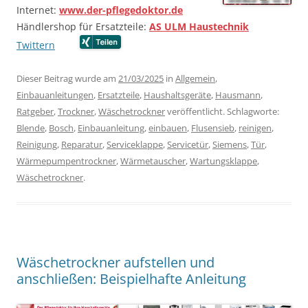
Internet:
www.der-pflegedoktor.de
Händlershop für Ersatzteile:
AS ULM Haustechnik
Twittern
…….
…….
Dieser Beitrag wurde am
21/03/2025
in
Allgemein
,
Einbauanleitungen
,
Ersatzteile
,
Haushaltsgeräte
,
Hausmann
,
Ratgeber
,
Trockner
,
Wäschetrockner
veröffentlicht. Schlagworte:
Blende
,
Bosch
,
Einbauanleitung
,
einbauen
,
Flusensieb
,
reinigen
,
Reinigung
,
Reparatur
,
Serviceklappe
,
Servicetür
,
Siemens
,
Tür
,
Wärmepumpentrockner
,
Wärmetauscher
,
Wartungsklappe
,
Wäschetrockner
.
Wäschetrockner aufstellen und
anschließen: Beispielhafte Anleitung