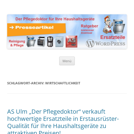
Zum
Inhalt
Presseartikel Ratgeber
springen
Der Pflegedoktor für Ihre Haushaltsgeräte Ersatzteile,
Reinigungsprodukte und Pflegemittel
Haushaltsgeräte
Menü
SCHLAGWORT-ARCHIV:
WIRTSCHAFTLICHKEIT
AS Ulm „Der Pflegedoktor“ verkauft
hochwertige Ersatzteile in Erstausrüster-
Qualität für Ihre Haushaltsgeräte zu
attraktiven Preisen!