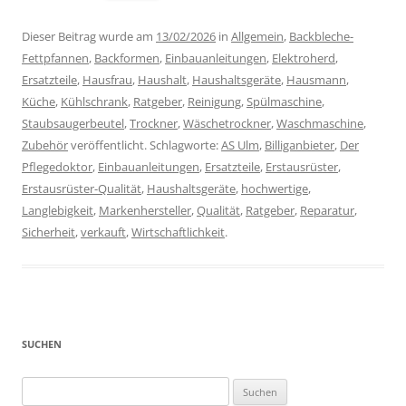
Dieser Beitrag wurde am
13/02/2026
in
Allgemein
,
Backbleche-
Fettpfannen
,
Backformen
,
Einbauanleitungen
,
Elektroherd
,
Ersatzteile
,
Hausfrau
,
Haushalt
,
Haushaltsgeräte
,
Hausmann
,
Küche
,
Kühlschrank
,
Ratgeber
,
Reinigung
,
Spülmaschine
,
Staubsaugerbeutel
,
Trockner
,
Wäschetrockner
,
Waschmaschine
,
Zubehör
veröffentlicht. Schlagworte:
AS Ulm
,
Billiganbieter
,
Der
Pflegedoktor
,
Einbauanleitungen
,
Ersatzteile
,
Erstausrüster
,
Erstausrüster-Qualität
,
Haushaltsgeräte
,
hochwertige
,
Langlebigkeit
,
Markenhersteller
,
Qualität
,
Ratgeber
,
Reparatur
,
Sicherheit
,
verkauft
,
Wirtschaftlichkeit
.
SUCHEN
Suchen