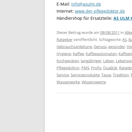
E-Mail:
info@asulm.de
Internet:
www.der-pflegedoktor.de
Händlershop für Ersatzteile:
AS ULM 
Dieser Beitrag wurde am
08/08/2011
in
All
Ratgeber
veröffentlicht. Schlagworte:
AS
,
B
Gebrauchsanleitung
,
Genuss
,
gesünder
,
Hä
Hygiene
,
Kaffee
,
Kaffeeautomaten
,
Kaffee
Kochgeräten
,
langjähriger
,
Leben
,
Lebensqu
Pflegedoktor
,
PMS
,
Profis
,
Qualität
,
Ratgeb
Service
,
Serviceprodukte
,
Tasse
,
Tradition
,
Wasserwerke
,
Wissenswerte
.