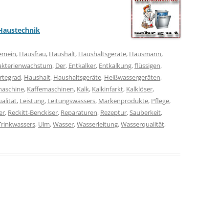
Haustechnik
gemein
,
Hausfrau
,
Haushalt
,
Haushaltsgeräte
,
Hausmann
,
akterienwachstum
,
Der
,
Entkalker
,
Entkalkung
,
flüssigen
,
rtegrad
,
Haushalt
,
Haushaltsgeräte
,
Heißwassergeräten
,
maschine
,
Kaffemaschinen
,
Kalk
,
Kalkinfarkt
,
Kalklöser
,
alität
,
Leistung
,
Leitungswassers
,
Markenprodukte
,
Pflege
,
er
,
Reckitt-Benckiser
,
Reparaturen
,
Rezeptur
,
Sauberkeit
,
Trinkwassers
,
Ulm
,
Wasser
,
Wasserleitung
,
Wasserqualität
,