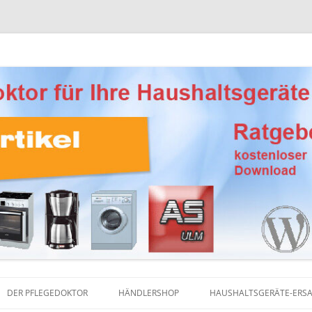
Ersatzteile, Reinigungsprodukte und Pflegemittel
eber Haushaltsgeräte
DER PFLEGEDOKTOR
HÄNDLERSHOP
HAUSHALTSGERÄTE-ERSA