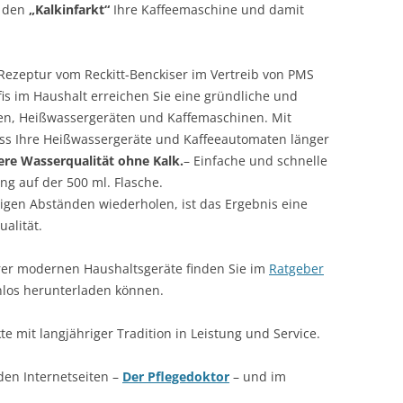
e den
„Kalkinfarkt“
Ihre Kaffeemaschine und damit
 Rezeptur vom Reckitt-Benckiser im Vertreib von PMS
ofis im Haushalt erreichen Sie eine gründliche und
en, Heißwassergeräten und Kaffemaschinen. Mit
ass Ihre Heißwassergeräte und Kaffeeautomaten länger
re Wasserqualität ohne Kalk.
– Einfache und schnelle
 auf der 500 ml. Flasche.
igen Abständen wiederholen, ist das Ergebnis eine
alität.
hrer modernen Haushaltsgeräte finden Sie im
Ratgeber
enlos herunterladen können.
 mit langjähriger Tradition in Leistung und Service.
 den Internetseiten –
Der Pflegedoktor
– und im