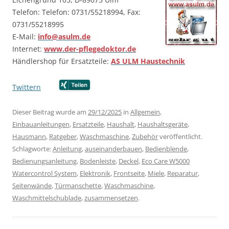
Telefon: Telefon: 0731/55218994, Fax:
0731/55218995
E-Mail:
info@asulm.de
Internet:
www.der-pflegedoktor.de
Händlershop für Ersatzteile:
AS ULM Haustechnik
Twittern
…….
…….
Dieser Beitrag wurde am
29/12/2025
in
Allgemein
,
Einbauanleitungen
,
Ersatzteile
,
Haushalt
,
Haushaltsgeräte
,
Hausmann
,
Ratgeber
,
Waschmaschine
,
Zubehör
veröffentlicht.
Schlagworte:
Anleitung
,
auseinanderbauen
,
Bedienblende
,
Bedienungsanleitung
,
Bodenleiste
,
Deckel
,
Eco Care W5000
Watercontrol System
,
Elektronik
,
Frontseite
,
Miele
,
Reparatur
,
Seitenwände
,
Türmanschette
,
Waschmaschine
,
Waschmittelschublade
,
zusammensetzen
.