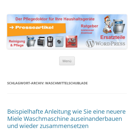
Zum
Inhalt
Presseartikel Ratgeber
springen
Der Pflegedoktor für Ihre Haushaltsgeräte Ersatzteile,
Reinigungsprodukte und Pflegemittel
Haushaltsgeräte
Menü
SCHLAGWORT-ARCHIV:
WASCHMITTELSCHUBLADE
Beispielhafte Anleitung wie Sie eine neuere
Miele Waschmaschine auseinanderbauen
und wieder zusammensetzen